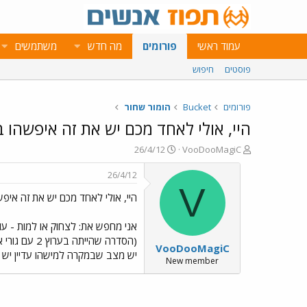
עמוד ראשי
פורומים
מה חדש
משתמשים
פוסטים
חיפוש
פורומים
Bucket
הומור שחור
היי, אולי לאחד מכם יש את זה איפשהו בב
פ
פ
26/4/12
VooDooMagiC
ו
ו
ת
ר
26/4/12
ח
ס
V
היי, אולי לאחד מכם יש את זה איפשה
ה
ם
נ
ב
ו
ת
אני מחפש את: לצחוק או למות - עונה 1, פר
ש
א
(הסדרה שהייתה בערוץ 2 עם גורי אלפי)
VooDooMagiC
א
ר
יש מצב שבמקרה למישהו עדיין יש א
י
New member
ך