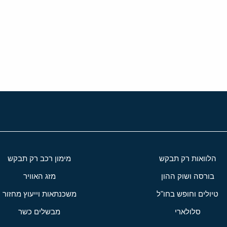
י
שור
הלוואות רק תבקש
מימון רכב רק תבקש
בורסה ושוק ההון
מזג האוויר
טיולים וחופש בחו"ל
משכנתאות וייעוץ מחזור
סלולארי
מבשלים כשר