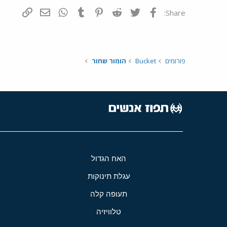
פייסבוק
Twitter
Reddit
Pinterest
Tumblr
WhatsApp
דואר אלקטרונ
הוסף קי
Share:
פורומים
Bucket
הומור שחור
האח הגדול
עגלת תינוקות
תעופה קלה
טלוויזיה