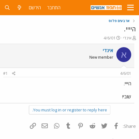
התחבר
הירשם
ארבעים פלוס
היייי.
פ
פ
אינדי
4/6/01
ו
ו
ת
ר
אינדי
א
ח
ס
New member
ה
ם
נ
ב
ו
ת
#1
4/6/01
ש
א
א
ר
היייי.
י
ך
שובי!
You must log in or register to reply here.
פייסבוק
Twitter
Reddit
Pinterest
Tumblr
WhatsApp
דואר אלקטרוני
הוסף קישור
Share: