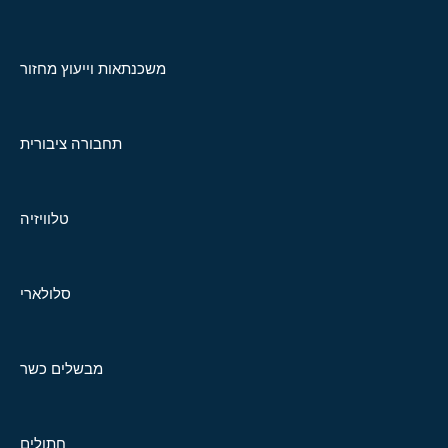
משכנתאות וייעוץ מחזור
תחבורה ציבורית
טלוויזיה
סלולארי
מבשלים כשר
חתולים