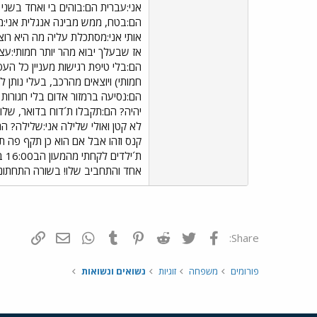
אני:עברית הם:בוהים בי ואחד בשני 
הם:בטח, ממש מבינה אנגלית אני:מב
אותי אני:מסתכלת עליה מה היא רוצה
אז שבעלך יבוא מהר יותר חמותי:עצ
הם:בלי טיפת רגישות מעניין כל העס
חמותי) ויוצאים מהרכב, בעלי נותן 
הם:נסיעה ברמזור אדום בלי חגורות
יהיה? הם:תקבלו ת´דוח בדואר, שלו
קנס וזהו אבל אם הוא כן תקף פה 
אחד והתחביב שלו! בשורה התחתונה
פייסבוק
Twitter
Reddit
Pinterest
Tumblr
WhatsApp
דואר אלקטרונ
הוסף קי
Share:
פורומים
משפחה
זוגיות
נשואים ונשואות