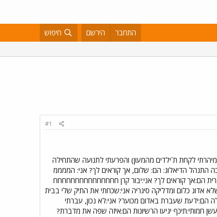
התחבר
הירשם
חיפוש
#1
 (מיהרתי לקחת ת´ילדים מהמעון) והפרעתי לתנועה שהתחילה
צפהמשטרה ועצרה אותי בצד וככה התנהל הדיאלוג: הם: שלום, אך קוראים לך? אני: הממממ
ונגרית הם:אך קוראים לך? אני:יבור קרן חחחחחחחחחחחחחחח
א אדוג כלום ומדליקה סיגריה אני:שכחתי את התיק שלי בבית
 הארנק והם מהנהנים לה הם:ידעת שעברת באדום מכוער? אני:לא נכון, עברתי
שן חמותי:תיכף יגיעו הרשיונות הם:איזה שפה את מדברת?