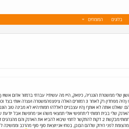
בלוגים
המומחים
אשון שלי ממשטרת הונגריה, כיפאק, היי! מה עשיתי? עברתי ברמזור אדום אש!!!
לצאת מהכיוון השני באמצע הצומת! (היה מפחד!) רק לאחר 3 רמזורים האלה ציפ
 הם: שאלנו אותה לא אותך! (היו עצבניים לאללה! חמותי:היא לא מבינה טוב ה
הארנק שלי בבית חמותי לי:תחפשי אולי תמצאי משהו אני מחפשת אבל יודעת של
הם:מה? בחיים לא ראינו דבר כזה!! חמותי:מבקשת 2 דקות להתקשר לחמי שיבוא להביא את
הצומת לפני הירוק שלהם הם:כן, בטח! אני:יוצאת סוף סוף מהרכב וממשיכה לע