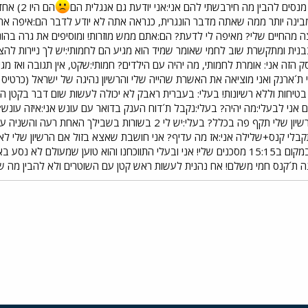
מנסים להבין מה חירבשתי להם אני:אני יודעת גם אנגלית הם
הם היו
ינה יותר ממה שאתה מדבר הונגרית, כנראה אתה לא יודע לדבר הם:איפה את ג
 מהחיים שלי? מאיפה לי לדעת? הם:אתם ממש מוזרות! ומוסיפים את גרה בהונגר
בנית ומתקשרת שוב לחמי שאומר שמיד הוא מגיע הם לחמותי:יש לך ניירות לה
ק הזה אני: אומרת לחמותי, מה יהיה עם הילדים? חמותי:שקט, אין תגובה ואז מ
לי ת´ארנק ואני מוציאה את האשרת שהייה שלי והרשיון נהיגה של ישראל (כרטי
 בטיחות וללא רשיונות! בעלי: בעברית ראבק לא יכולה לעשות שום דבר בקטן ה
ם אני לבעלי:מה יהיה? בעלי:נקבל ת´דוח הענק בדואר עם עונש אני:איזה עונש
לא קטן ואולי שלילה אני:שלילה? הרשיון שלי תקף פה בכלל? בעלי:י
תקבלי קנס+שלילה אני:אז מה עדיף? אני חושבת שאצא בזול אם הרשיון שלי לא
 ת´קנס חמי משלם! אח נהנית לעשות ראש קטן עם השוטרים ולא להבין מה של
י
שור