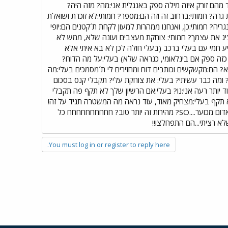
 2) אחד מהם זורק איזה מילה ספק באנגלית אני:מה? מזה היה?
רה? חמותי:ברחוב זה וזה הם:מספר? חמותי:לא זוכרת ושואלת
יה? חמותי:כן, ואנחנו ממהרות למעון לקחת ת´קטנים הם:יופי
ציג את עצמך? חמותי: צוחקת מעצבים ועונה שלא, ממש לא
גיע חמי עם בעלי ברכב (בעלי חולה לכן לא בא איתי אלא
ס כזה ספק אם בינלאומי, כנראה שלא) בעלי:על מה הדוח?
א? הם:מקשקשים וכותבים דוח ומחזירים לי ת´מסמכים בעלי:מה
? ומה כבר עשיתי? בעלי: את צוחקת עלי? תקבלי קנס בסכום
ש לי 2 בשורות בשבילך האחת רעה והשניה עוד יותר רעה אני:נו? בעלי:אם הרשיון שלך לא תקף פה תקבלי
 תקף בעלי:מצחיק מאוד, עוד נראה מה המשטרה תגיד על זה!
ת´ילדים לקחתי מהמעון הב16:00 במקום ב15:15 מסכנים שלי! אני ובעלי התווכחנו והוא טוען שמעולם לא נסע באדום מכוער....SO? מהירות זה יותר טוב? חחחחחחחחחח כל
א רציתי...הם התפחלצו!!
You must log in or register to reply here.