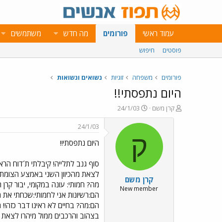
עמוד ראשי
פורומים
מה חדש
משתמשים
פוסטים
חיפוש
פורומים
משפחה
זוגיות
נשואים ונשואות
היום נתפסתי!!
פ
פ
קרן משם
24/1/03
ו
ו
ת
ר
24/1/03
ח
ס
ק
היום נתפסתי!!
ה
ם
נ
ב
ו
ת
סוף גנב לתלייה! קיבלתי ת´דוח הר
ש
א
קרן משם
א
ר
מה? חמותי: עונה במקומי, יבור קרן
י
New member
הם:רשיונות אני לחמותי:שכחתי את 
ך
בצהוב והרכבים ממול מיהרו לצאת מ