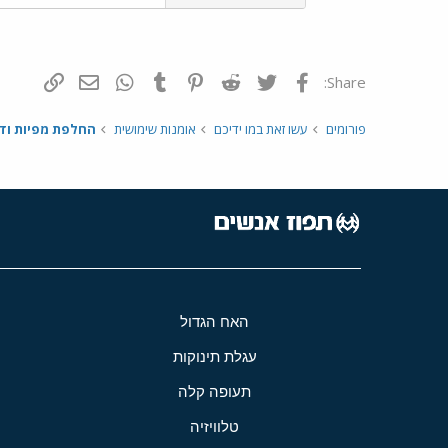
פייסבוק
Twitter
Reddit
Pinterest
Tumblr
WhatsApp
דואר אלקטרונ
הוסף קי
Share:
פורומים
עשו זאת במו ידיכם
אומנות שימושית
החלפת מפיות ודב
האח הגדול
עגלת תינוקות
תעופה קלה
טלוויזיה