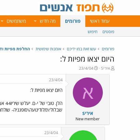
עמוד ראשי
פורומים
מה חדש
משתמשים
פוסטים
חיפוש
פורומים
עשו זאת במו ידיכם
אומנות שימושית
החלפת מפיות ודב
היום יצאו מפיות ל:
פ
פ
איריS
23/4/04
ו
ו
ת
ר
23/4/04
ח
ס
א
היום יצאו מפיות ל:
ה
ם
נ
ב
ו
ת
ש
א
שבלולי\מלודינועה\סופגניה- שולחת
איריS
א
ר
י
New member
ך
23/4/04