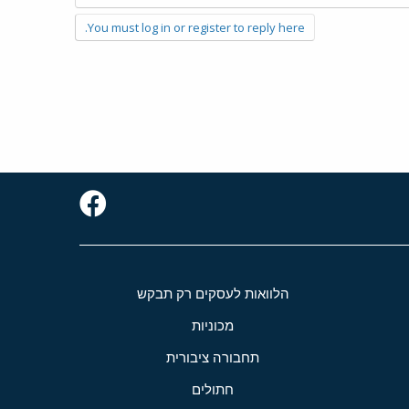
You must log in or register to reply here.
הלוואות לעסקים רק תבקש
מכוניות
תחבורה ציבורית
חתולים