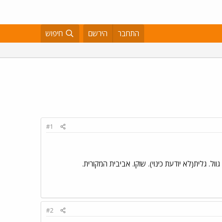
התחבר
הירשם
חיפוש
#1
ן. טובי של י-ם. יעלש שיריו44 אביבית ו. נונה1. תמי. בוטי האחת. שר75. ורדה1. אסתי99. יהלומית. נמש4. נוקי1. גוול. גלית(לא יודעת כינוי). שוקו. אביבית המקורית.
#2