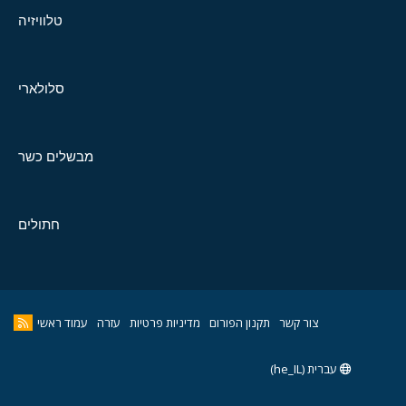
טלוויזיה
סלולארי
מבשלים כשר
חתולים
צור קשר
תקנון הפורום
מדיניות פרטיות
עזרה
עמוד ראשי
עברית (he_IL)