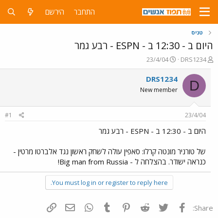
התחבר
הירשם
טניס
היום ב - 12:30 ב - ESPN - רבע גמר
פ
פ
23/4/04
DRS1234
ו
ו
ת
ר
DRS1234
D
ח
ס
New member
ה
ם
נ
ב
ו
ת
#1
23/4/04
ש
א
א
ר
היום ב - 12:30 ב - ESPN - רבע גמר
י
ך
של טורניר מונטה קרלו: סאפין עולה לשחק ראשון נגד אלברטו מרטין -
כנראה ישודר. בהצלחה ל - Big man from Russia!
You must log in or register to reply here.
פייסבוק
Twitter
Reddit
Pinterest
Tumblr
WhatsApp
דואר אלקטרוני
הוסף קישור
Share: