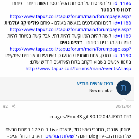
id=1186
כל הפרטים על מסיבות הסילבסטר השוות ביותר - פורום
HOT סילבסטר
http://www.tapuz.co.il/tapuzforum/main/forumpage.asp?
id=1188
דנים ומתעדכנים בנעשה בעולם - פורום
פוליטיקה עולמית
http://www.tapuz.co.il/tapuzforum/main/forumpage.asp?
id=1189
קשה להיות הומו וקשה להיות דתי, אבל קשה במיוחד להיות
הומו דתי. מדברים בפורום -
דתיים גאים
http://www.tapuz.co.il/tapuzforum/main/forumpage.asp?
id=1190
כמו כן, אתם מוזמנים להתעדכן באירועים ובאירוחים שיתקיימו
בתפוז אנשים בשבוע הקרוב בלוח האירועים החדש שלנו:
http://www.tapuz.co.il/forums/main/eventsAll.asp
תפוז אנשים מודיע
ת
New member
#2
30/12/04
היום בתפוז../images/Emo43.gif 30.12.04
יהונתן שנברג, מכוכבי ראש גדול, יתארח Live ב-17:30 בפורום הרשמי
של הסדרה וב-BlogTV ויענה ל
שאלות הגולשים
.
הערב הגדול הגיע -