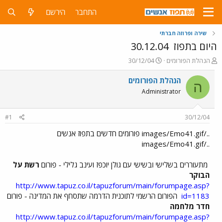
התחבר
הירשם
שירה ופרוזה חברתי
היום בתפוז
30.12.04
פ
פ
הנהלת הפורומים
30/12/04
ו
ו
ת
ר
הנהלת הפורומים
ה
ח
ס
Administrator
ה
ם
נ
ב
ו
ת
#1
30/12/04
ש
א
א
ר
../images/Emo41.gif פורומים חדשים בתפוז אנשים
י
../images/Emo41.gif
ך
מתעוררים בשלישי ובשישי עם גולן יוכפז ועינב גלילי - פורום
רשת על
הבוקר
http://www.tapuz.co.il/tapuzforum/main/forumpage.asp?
id=1183
הפורום הרשמי לתוכנית הדרמה שתסחף את המדינה - פורום
חדר מלחמה
http://www.tapuz.co.il/tapuzforum/main/forumpage.asp?