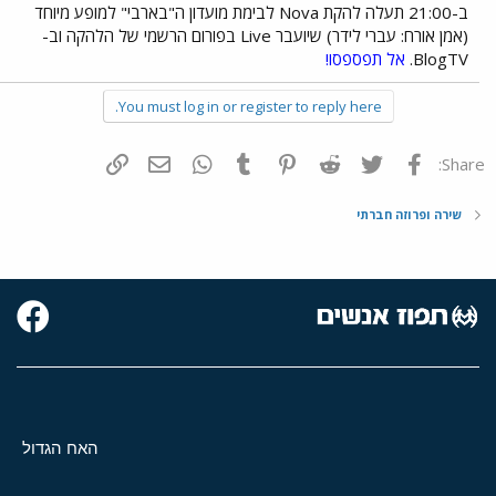
ב-21:00 תעלה להקת Nova לבימת מועדון ה"בארבי" למופע מיוחד
(אמן אורח: עברי לידר) שיועבר Live בפורום הרשמי של הלהקה וב-
BlogTV.
אל תפספסו!
You must log in or register to reply here.
פייסבוק
Twitter
Reddit
Pinterest
Tumblr
WhatsApp
דואר אלקטרוני
הוסף קישור
Share:
שירה ופרוזה חברתי
האח הגדול