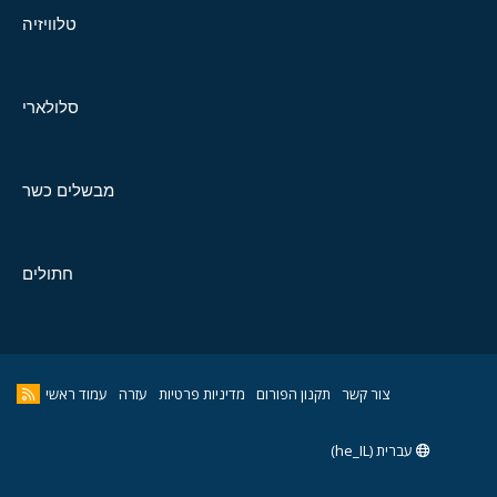
טלוויזיה
סלולארי
מבשלים כשר
חתולים
צור קשר
תקנון הפורום
מדיניות פרטיות
עזרה
עמוד ראשי
עברית (he_IL)