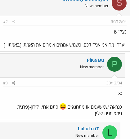
S
New member
#2
30/12/04
נצל"ש
יערה
מה אני אגיד לכם, כשמשועממים אומרים את האמת. [באמת!
]
PiKa Bu
P
New member
#3
30/12/04
:X
כנראה שמשעמם אז מתחנפים
סתם אחי.
לירון-{פרגית
נימפומנית שלי}-
LuLuLu iT
L
New member