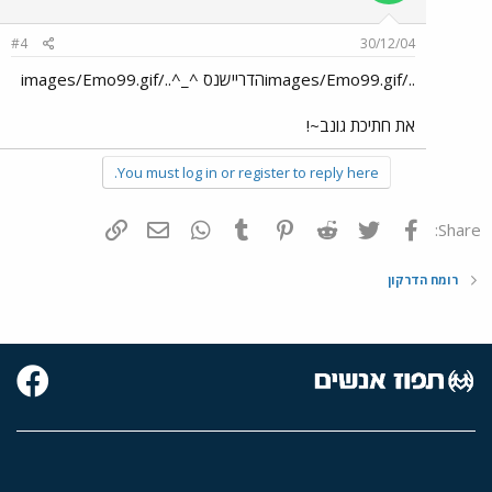
#4
30/12/04
../images/Emo99.gifהדריישנס ^_^../images/Emo99.gif
את חתיכת גונב~!
You must log in or register to reply here.
פייסבוק
Twitter
Reddit
Pinterest
Tumblr
WhatsApp
דואר אלקטרוני
הוסף קישור
Share:
רומח הדרקון