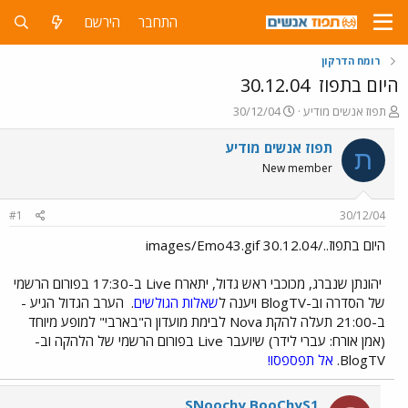
התחבר
הירשם
רומח הדרקון
היום בתפוז
30.12.04
פ
פ
תפוז אנשים מודיע
30/12/04
ו
ו
ת
ר
תפוז אנשים מודיע
ת
ח
ס
New member
ה
ם
נ
ב
ו
ת
#1
30/12/04
ש
א
א
ר
היום בתפוז../images/Emo43.gif 30.12.04
י
ך
יהונתן שנברג, מכוכבי ראש גדול, יתארח Live ב-17:30 בפורום הרשמי
של הסדרה וב-BlogTV ויענה ל
שאלות הגולשים
.
הערב הגדול הגיע -
ב-21:00 תעלה להקת Nova לבימת מועדון ה"בארבי" למופע מיוחד
(אמן אורח: עברי לידר) שיועבר Live בפורום הרשמי של הלהקה וב-
BlogTV.
אל תפספסו!
SNoochy BooChyS1