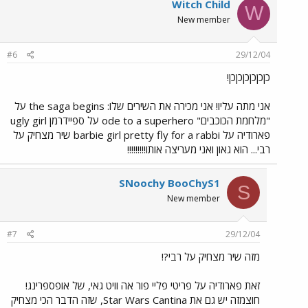
Witch Child
W
New member
#6
29/12/04
כןכןכןכןכןכן!
אני מתה עליו! אני מכירה את השירים שלו: the saga begins על
"מלחמת הכוכבים" ode to a superhero על ספיידרמן ugly girl
פארודיה על barbie girl pretty fly for a rabbi שיר מצחיק על
רבי... הוא גאון ואני מעריצה אותו!!!!!!!!!
SNoochy BooChyS1
S
New member
#7
29/12/04
מזה שיר מצחיק על רבי?!
זאת פארודיה על פריטי פליי פור אה וויט גאי, של אופספרינג!
חוצמזה יש גם את Star Wars Cantina, שזה הדבר הכי מצחיק