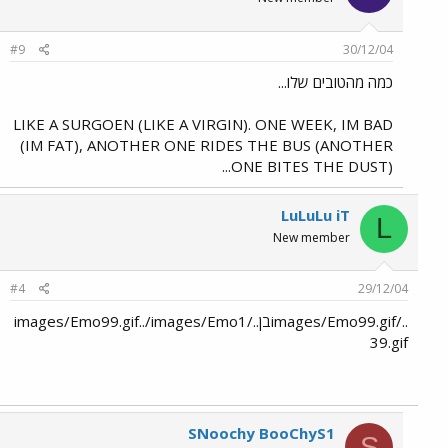
#9
30/12/04
כמה מהטובים שלו...
LIKE A SURGOEN (LIKE A VIRGIN). ONE WEEK, IM BAD
(IM FAT), ANOTHER ONE RIDES THE BUS (ANOTHER
ONE BITES THE DUST)...
LuLuLu iT
L
New member
#4
29/12/04
../images/Emo99.gifבן../images/Emo99.gif../images/Emo1
39.gif
SNoochy BooChyS1
S