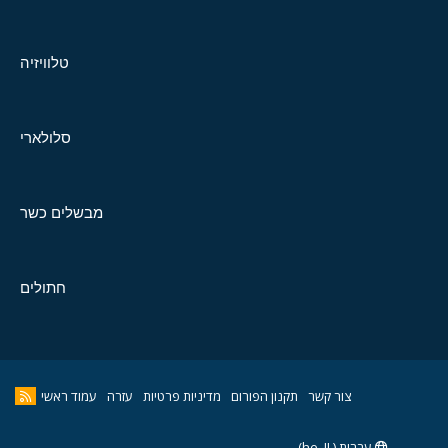
טלוויזיה
סלולארי
מבשלים כשר
חתולים
צור קשר
תקנון הפורום
מדיניות פרטיות
עזרה
עמוד ראשי
עברית (he_IL)