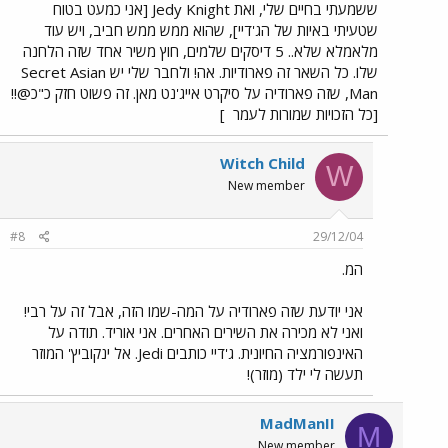
ששמעתי בחיים שלי, ואת Jedy Knight [אני כמעט בטוח
שטעיתי באיות של הג'דיי], שהוא ממש ממש חביב, ויש עוד
מלאמלא שלא.. 5 דיסקים שלמים, חוץ משיר אחד שזה הלחנה
שלו. כל השאר זה פארודיות. אה! ולחבר שלי יש Secret Asian
Man, שזה פארודיה על סיקרט אייג'נט מאן. זה פשוט חזק כ"כ@!!
[כל הזכויות שמורות לעמר
]
Witch Child
W
New member
#8
29/12/04
המ.
אני יודעת שזה פארודיה על המה-שמו הזה, אבל זה על רבי!
ואני לא מכירה את השירים האחרים. אני אוריד. תודה על
האינפורמציה החיונית. ג'דיי כותבים Jedi. אל ינקוביץ' המוזר
תעשה לי ילד (מוזר)!
MadManII
M
New member