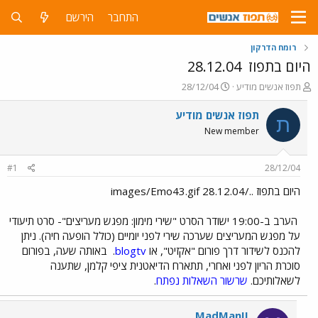
התחבר
הירשם
רומח הדרקון
היום בתפוז
28.12.04
פ
פ
תפוז אנשים מודיע
28/12/04
ו
ו
ת
ר
תפוז אנשים מודיע
ת
ח
ס
New member
ה
ם
נ
ב
ו
ת
#1
28/12/04
ש
א
א
ר
היום בתפוז ../images/Emo43.gif 28.12.04
י
ך
הערב ב-19:00 ישודר הסרט "שירי מימון: מפגש מעריצים"- סרט תיעודי
על מפגש המעריצים שערכה שירי לפני יומיים (כולל הופעה חיה). ניתן
להכנס לשידור דרך פורום "אקזיט", או
blogtv
.
באותה שעה, בפורום
סוכרת הריון לפני ואחרי, תתארח הדיאטנית ציפי קלמן, שתענה
לשאלותיכם.
שרשור השאלות נפתח
.
MadManII