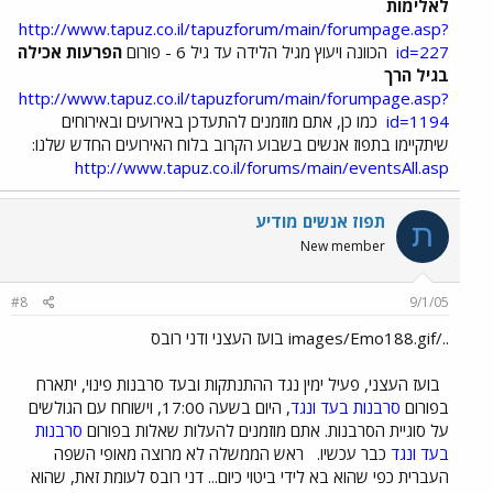
לאלימות
http://www.tapuz.co.il/tapuzforum/main/forumpage.asp?
id=227
הכוונה ויעוץ מגיל הלידה עד גיל 6 - פורום
הפרעות אכילה
בגיל הרך
http://www.tapuz.co.il/tapuzforum/main/forumpage.asp?
id=1194
כמו כן, אתם מוזמנים להתעדכן באירועים ובאירוחים
שיתקיימו בתפוז אנשים בשבוע הקרוב בלוח האירועים החדש שלנו:
http://www.tapuz.co.il/forums/main/eventsAll.asp
תפוז אנשים מודיע
ת
New member
#8
9/1/05
../images/Emo188.gif בועז העצני ודני רובס
בועז העצני, פעיל ימין נגד ההתנתקות ובעד סרבנות פינוי, יתארח
בפורום
סרבנות בעד ונגד
, היום בשעה 17:00, וישוחח עם הגולשים
על סוגיית הסרבנות. אתם מוזמנים להעלות שאלות בפורום
סרבנות
בעד ונגד
כבר עכשיו.
ראש הממשלה לא מרוצה מאופי השפה
העברית כפי שהוא בא לידי ביטוי כיום... דני רובס לעומת זאת, שהוא