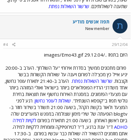
שתענה לשאלותיכם.
שרשור השאלות נפתח
.
תפוז אנשים מודיע
ת
New member
#4
29/12/04
היום בתפוז ../images/Emo43.gif 29.12.04
פורום מתכונים ממשיך בסדרת אירוחי "על השולחן". הערב ב-20:00
יגיע אייל כץ מכצ'לה לפורום ויענה על שאלות הקשורות בבשר
וקצבות.
שרשור השאלות נפתח
.
הערב ב-21:40 יתארח עופר נחשון,
אחד משדרני הרדיו הפופולארים ביותר בישראל ואולי המזוהה ביותר
עם מצעדי הפזמונים. במסגרת האירוח נחשוף את תוצאות בחירת
גולשי תפוז ב"קופסא השנתית".
שאלות לעופר נחשון.
רגע לפני
המצעד ולאור בקשת הקהל, בשעה 21:00 תשודר בשידור חוזר ב-
blogtv הופעתה של שירי מימון שצולמה במפגש המעריצים שלה
ביום ראשון האחרון.
בשעה 21:00 תתארח בפורום
לקויות למידה
ADHD
ד"ר ענת ברנע, ד"ר לנוירופיזיקה ומומחית ללקויות למידה.
אתם מוזמנים להשאיר לה שאלות כבר עכשיו בפורום.
ב-17:30