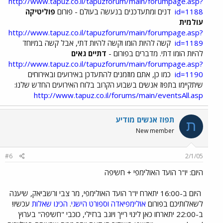
http://www.tapuz.co.il/tapuzforum/main/forumpage.asp?
id=1188
דנים ומתעדכנים בנעשה בעולם - פורום
פוליטיקה
עולמית
http://www.tapuz.co.il/tapuzforum/main/forumpage.asp?
id=1189
קשה להיות הומו וקשה להיות דתי, אבל קשה במיוחד
להיות הומו דתי. מדברים בפורום -
דתיים גאים
http://www.tapuz.co.il/tapuzforum/main/forumpage.asp?
id=1190
כמו כן, אתם מוזמנים להתעדכן באירועים ובאירוחים
שיתקיימו בתפוז אנשים בשבוע הקרוב בלוח האירועים החדש שלנו:
http://www.tapuz.co.il/forums/main/eventsAll.asp
תפוז אנשים מודיע
ת
New member
#6
2/1/05
היום: יו"ר הועד האולימפי + חשיפה
היום ב-16:00 יתארח יו"ר הועד האולימפי, מר צבי ורשביאק, שיענה
לשאלותיכם בפורום
אולימפיאדה וספורט הישגי
.
הכינו שאלות
עכשיו!
ב-22:00 יתארחו כאן לינוי רייך ויוגב ברזילי, כוכבי "חשיפה" בערוץ