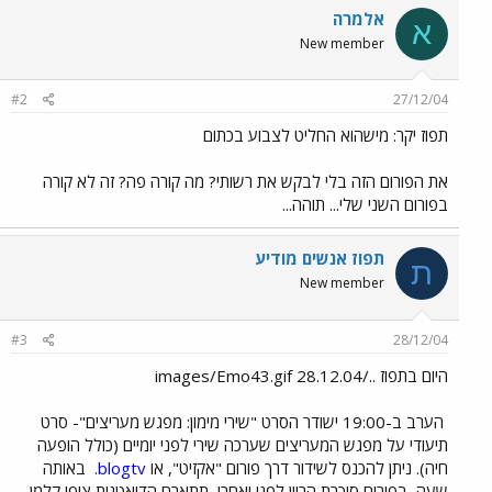
אלמרה
א
New member
#2
27/12/04
תפוז יקר: מישהוא החליט לצבוע בכתום
את הפורום הזה בלי לבקש את רשותי? מה קורה פה? זה לא קורה
בפורום השני שלי... תוהה...
תפוז אנשים מודיע
ת
New member
#3
28/12/04
היום בתפוז ../images/Emo43.gif 28.12.04
הערב ב-19:00 ישודר הסרט "שירי מימון: מפגש מעריצים"- סרט
תיעודי על מפגש המעריצים שערכה שירי לפני יומיים (כולל הופעה
חיה). ניתן להכנס לשידור דרך פורום "אקזיט", או
blogtv
.
באותה
שעה, בפורום סוכרת הריון לפני ואחרי, תתארח הדיאטנית ציפי קלמן,