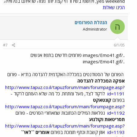
yes weekend, ויחשפו בשידור חי קצת יותר ממה שראיתם בטלוויזיה.
הכינו שאלות
הנהלת הפורומים
ה
Administrator
#7
6/1/05
../images/Emo41.gif פורומים חדשים בתפוז אנשים
../images/Emo41.gif
הפורום של הסטודנטים במכללה האקדמית להנדסה בת"א - פורום
אפקה המכללה להנדסה
http://www.tapuz.co.il/tapuzforum/main/forumpage.asp?
id=1191
לרקוד לצד, מעל ומתחת. כל מה שלא העזתם לרקוד -
בפורום
קונטאקט
http://www.tapuz.co.il/tapuzforum/main/forumpage.asp?
id=1192
נפלאות המילים הכתובות שמאחורי הסרטים - פורום
תסריטאות וקולנוע
http://www.tapuz.co.il/tapuzforum/main/forumpage.asp?
id=1193
אוזן קשבת וכתף תומכת בפורום
אומרים ``לא!``