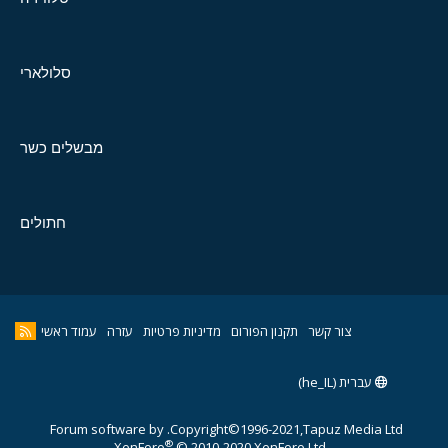
סלולארי
מבשלים כשר
חתולים
צור קשר
תקנון הפורום
מדיניות פרטיות
עזרה
עמוד ראשי
עברית (he_IL)
Forum software by
Copyright©1996-2021,Tapuz Media Ltd.
®
XenForo
© 2010-2020 XenForo Ltd.