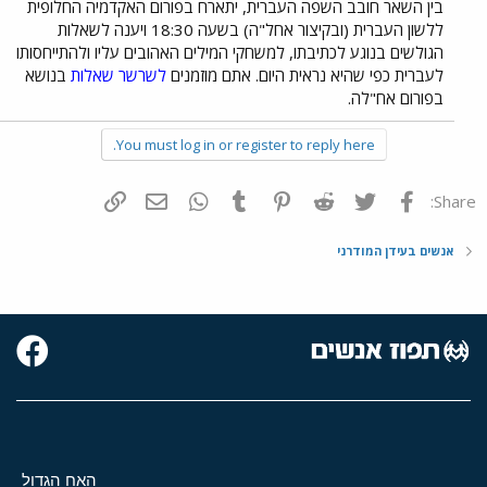
בין השאר חובב השפה העברית, יתארח בפורום האקדמיה החלופית
ללשון העברית (ובקיצור אחל"ה) בשעה 18:30 ויענה לשאלות
הגולשים בנוגע לכתיבתו, למשחקי המילים האהובים עליו ולהתייחסותו
לעברית כפי שהיא נראית היום. אתם מוזמנים
לשרשר שאלות
בנושא
בפורום אח"לה.
You must log in or register to reply here.
פייסבוק
Twitter
Reddit
Pinterest
Tumblr
WhatsApp
דואר אלקטרוני
הוסף קישור
Share:
אנשים בעידן המודרני
האח הגדול