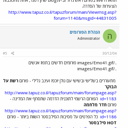
תתארח live בפורום ראש גדול וב-blogtv שרון דטנר, אחת מהכוכבות
הצעירות של הסדרה.
http://www.tapuz.co.il/tapuzforum/main/Viewmsg.asp?
forum=1140&msgid=44831005
הנהלת הפורומים
ה
Administrator
#5
30/12/04
../images/Emo41.gif פורומים חדשים בתפוז אנשים
../images/Emo41.gif
מתעוררים בשלישי ובשישי עם גולן יוכפז ועינב גלילי - פורום
רשת על
הבוקר
http://www.tapuz.co.il/tapuzforum/main/forumpage.asp?
id=1183
הפורום הרשמי לתוכנית הדרמה שתסחף את המדינה -
פורום
חדר מלחמה
http://www.tapuz.co.il/tapuzforum/main/forumpage.asp?
id=1186
כל הפרטים על מסיבות הסילבסטר השוות ביותר - פורום
HOT סילבסטר