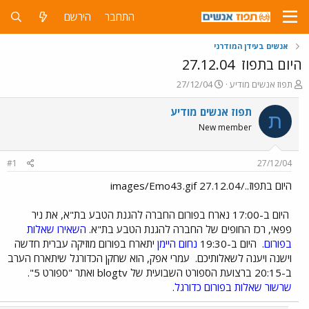
התחבר
הירשם
אנשים בעידן המודרני
היום בתפוז
27.12.04
פ
פ
תפוז אנשים מודיע
27/12/04
ו
ו
ת
ר
תפוז אנשים מודיע
ת
ח
ס
New member
ה
ם
נ
ב
ו
ת
#1
27/12/04
ש
א
א
ר
היום בתפוז../images/Emo43.gif 27.12.04
י
ך
היום ב-17:00 נארח בפורום החברה להגנת הטבע בת"א, את ניר
פפאי, רכז החופים של החברה להגנת הטבע בת"א.
השאירו שאלות
בפורום
.
היום ב-19:30
נחום היימן
יתארח בפורום מוזיקה עברית חדשה
וישנה ויענה לשאלותיכם.
עמרי אפק, הוא שחקן הכדורגל שיתארח הערב
ב-20:15 ברצועת הספורט השבועית של blogtv ואתר "ספורט 5".
שרשור שאלות בפורום כדורגל
.