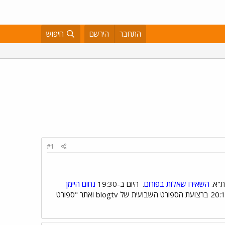
התחבר
הירשם
חיפוש
#1
השאירו שאלות בפורום
.
היום ב-19:30
נחום היימן
עמרי אפק, הוא שחקן הכדורגל שיתארח הערב ב-20:15 ברצועת הספורט השבועית של blogtv ואתר "ספורט