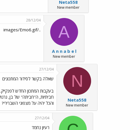
Neta558
New member
28/12/04
A
../images/Emo6.gif
A n n a b e l
New member
27/12/04
N
שאלה בקשר לסידור המתכונים
בעקבות המתכון החדש לפנקייק...
חביתיות, ה"חביתה" של בן, גרנו
Neta558
והכל יהיה על מצפוני השברירי?
ו
New member
27/12/04
C
רעיון נחמד