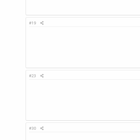
#19
#23
#30