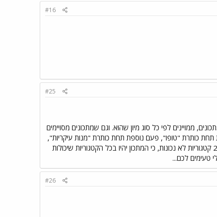
#16
#25
, ממויינים לפי כל סוג מיון שהוא. וגם שמתכונים מסויימים
סתם המצאה שלי) - תבשיל טופו יכול להיות מוצג 3 פעמים: פעם אחת תחת כותרת "טופו", פעם נוספת תחת כותרת "מנות עיקריות",
פעם נוספת תחת כותרת "אוכל סיני". ה-קיצר, המטרה היא שאפשר יהיה למצוא את המתכון בלי לבדוק קודם 2 קטגוריות לא נכונות, כי המתכון יהיו בכל הקטגוריות שיכולות
י טעימים לכם...
#26