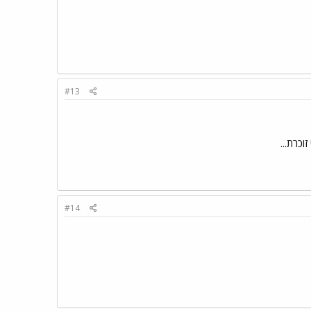
#13
וכרת...
#14