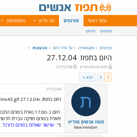
עמוד ראשי
פורומים
מה חדש
משתמשים
פוסטים
חיפוש
פורומים
אקטואליה
על סדר היום
טבעונות
היום בתפוז
27.12.04
פ
פ
תפוז אנשים מודיע
27/12/04
ו
ו
1
2
הבא
ת
ר
ח
ס
ה
ם
27/12/04
נ
ב
ת
היום בתפוז../images/Emo43.gif 27.12.04
ו
ת
ש
א
א
ר
היום ב-17:00 נארח בפורום החברה להגנת הטבע בת"א, את ניר פפאי, רכז החופים של החברה להגנת הטבע בת"א.
י
יתארח בפורום מוזיקה עברית חדשה 
תפוז אנשים מודיע
ך
5".
שרשור שאלות בפורום כדורגל
.
New member