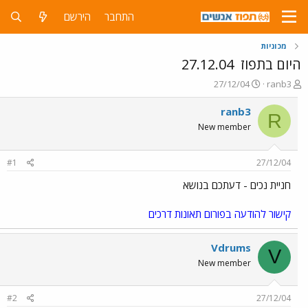
התחבר
הירשם
מכוניות
היום בתפוז
27.12.04
פ
פ
27/12/04
ranb3
ו
ו
ת
ר
ranb3
R
ח
ס
New member
ה
ם
נ
ב
ו
ת
#1
27/12/04
ש
א
א
ר
חניית נכים - דעתכם בנושא
י
ך
קישור להודעה בפורום תאונות דרכים
Vdrums
V
New member
#2
27/12/04