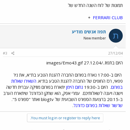
תמונות של לוח השנה החדש של
+
FERRARI CLUB
תפוז אנשים מודיע
ת
New member
#3
27/12/04
היום בתפוז../images/Emo43.gif 27.12.04
היום ב-17:00 נארח בפורום החברה להגנת הטבע בת"א, את ניר
פפאי, רכז החופים של החברה להגנת הטבע בת"א.
השאירו שאלות
בפורום
.
היום ב-19:30
נחום היימן
יתארח בפורום מוזיקה עברית חדשה
וישנה ויענה לשאלותיכם.
עמרי אפק, הוא שחקן הכדורגל שיתארח הערב
ב-20:15 ברצועת הספורט השבועית של blogtv ואתר "ספורט 5".
שרשור שאלות בפורום כדורגל
.
You must log in or register to reply here.