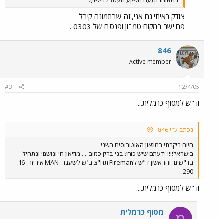
צודק ראיתי גם אני, זה שבתמונה קיבל
פח ישר במקום טמבון ופנסים של 0303 .
846
Active member
#3
12/4/05
וד"ש למסוף כרמלית....
נכתב ע"י 846:
היום ביקרתי במוזאון האוטובוסים השני
בישראל!!!! ידעתם שיש כזה? בני-ברק כמובן.... מוזיאון חי ונושם! ונתחיל
בד"שים: והראשון ד"ש לFireman תח"צ ב"ש לשעבר. MAN איריזר 16-
290.
וד"ש למסוף כרמלית....
מסוף כרמלית
מ