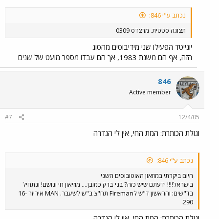
נכתב ע"י 846:
תצוגה סטטית. מרצדס 0309
יונייטד הפעילו שני מידיבוסים מהסוג
הזה, אף הם משנת 1983, אך הם עבדו מספר מועט של שנים
846
Active member
#7
12/4/05
וגולת הכותרת: המת החי, אין לי הגדרה
נכתב ע"י 846:
היום ביקרתי במוזאון האוטובוסים השני
בישראל!!!! ידעתם שיש כזה? בני-ברק כמובן.... מוזיאון חי ונושם! ונתחיל
בד"שים: והראשון ד"ש לFireman תח"צ ב"ש לשעבר. MAN איריזר 16-
290.
וגולת הכותרת: המת החי, אין לי הגדרה