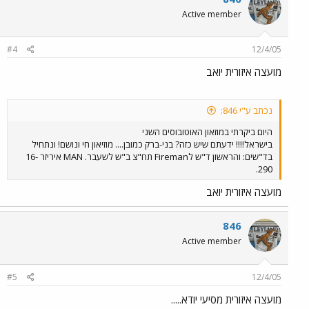
Active member
#4
12/4/05
מועצה איזורית יואב
נכתב ע"י 846:
היום ביקרתי במוזאון האוטובוסים השני
בישראל!!!! ידעתם שיש כזה? בני-ברק כמובן.... מוזיאון חי ונושם! ונתחיל
בד"שים: והראשון ד"ש לFireman תח"צ ב"ש לשעבר. MAN איריזר 16-
290.
מועצה איזורית יואב
846
Active member
#5
12/4/05
מועצה איזורית מסיעי יודא.....