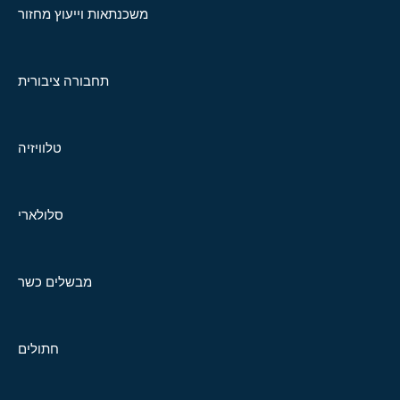
משכנתאות וייעוץ מחזור
תחבורה ציבורית
טלוויזיה
סלולארי
מבשלים כשר
חתולים