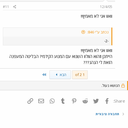
#11
12/4/05
וואוו אני לא מאמין!!!
נכתב ע"י 846:
-2-
וואוו אני לא מאמין!!!
הייתכן וזהוא הוולוו השנוא עם המנוע הקידמי? הבליטה המעפנה
הזאת לי הנהג???
Last
1 of 2
הבא
הנושא נעול.
פייסבוק
Twitter
Reddit
Pinterest
Tumblr
WhatsApp
דואר אלקטרוני
הוסף קישור
Share:
תחבורה ציבורית