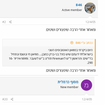
846
Active member
#2
12/4/05
ומאחור אחרי הרבה שיפצורים ושינוים:
נכתב ע"י 846:
היום ביקרתי במוזאון האוטובוסים השני
בישראל!!!! ידעתם שיש כזה? בני-ברק כמובן.... מוזיאון חי ונושם! ונתחיל
בד"שים: והראשון ד"ש לFireman תח"צ ב"ש לשעבר. MAN איריזר 16-
290.
ומאחור אחרי הרבה שיפצורים ושינוים:
מסוף כרמלית
מ
New member
#20
12/4/05