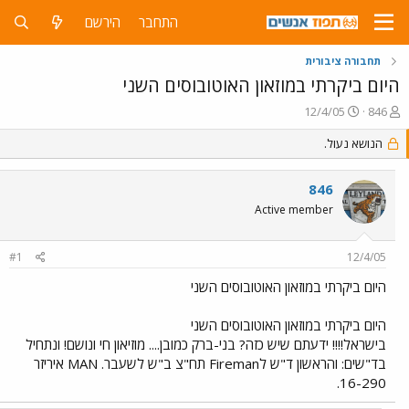
התחבר
הירשם
תחבורה ציבורית
היום ביקרתי במוזאון האוטובוסים השני
פ
פ
12/4/05
846
ו
ו
ת
ר
הנושא נעול.
ח
ס
ה
ם
846
נ
ב
ו
ת
Active member
ש
א
א
ר
#1
12/4/05
י
ך
היום ביקרתי במוזאון האוטובוסים השני
היום ביקרתי במוזאון האוטובוסים השני
בישראל!!!! ידעתם שיש כזה? בני-ברק כמובן.... מוזיאון חי ונושם! ונתחיל
בד"שים: והראשון ד"ש לFireman תח"צ ב"ש לשעבר. MAN איריזר
16-290.