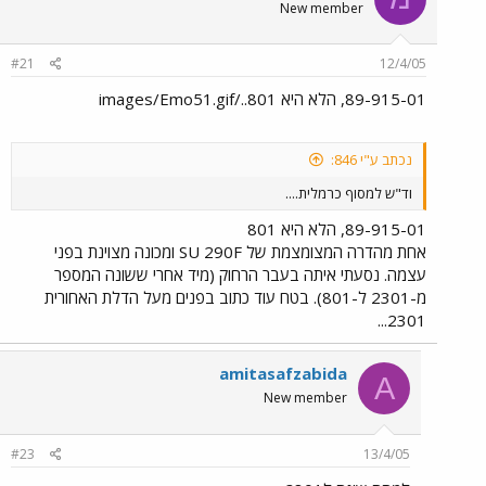
New member
#21
12/4/05
89-915-01, הלא היא 801../images/Emo51.gif
נכתב ע"י 846:
וד"ש למסוף כרמלית....
89-915-01, הלא היא 801
אחת מהדרה המצומצמת של SU 290F ומכונה מצוינת בפני
עצמה. נסעתי איתה בעבר הרחוק (מיד אחרי ששונה המספר
מ-2301 ל-801). בטח עוד כתוב בפנים מעל הדלת האחורית
2301...
amitasafzabida
A
New member
#23
13/4/05