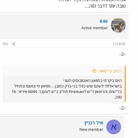
טובה יותר לדבר הזה.....
846
Active member
#8
12/4/05
-2-
נכתב ע"י 846:
היום ביקרתי במוזאון האוטובוסים השני
בישראל!!!! ידעתם שיש כזה? בני-ברק כמובן.... מוזיאון חי ונושם! ונתחיל
בד"שים: והראשון ד"ש לFireman תח"צ ב"ש לשעבר. MAN איריזר 16-
290.
-2-
איל רכניץ
א
New member