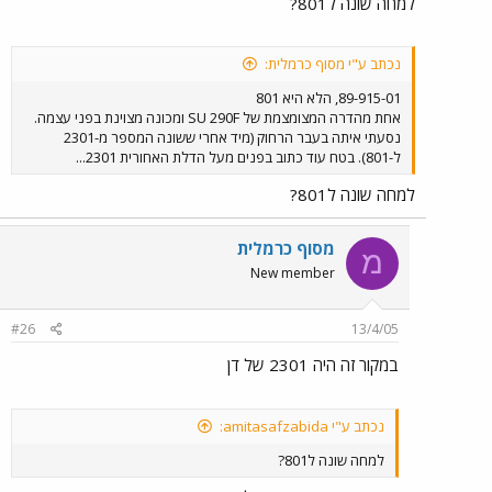
למחה שונה ל801?
נכתב ע"י מסוף כרמלית:
89-915-01, הלא היא 801
אחת מהדרה המצומצמת של SU 290F ומכונה מצוינת בפני עצמה.
נסעתי איתה בעבר הרחוק (מיד אחרי ששונה המספר מ-2301
ל-801). בטח עוד כתוב בפנים מעל הדלת האחורית 2301...
למחה שונה ל801?
מסוף כרמלית
מ
New member
#26
13/4/05
במקור זה היה 2301 של דן
נכתב ע"י amitasafzabida:
למחה שונה ל801?