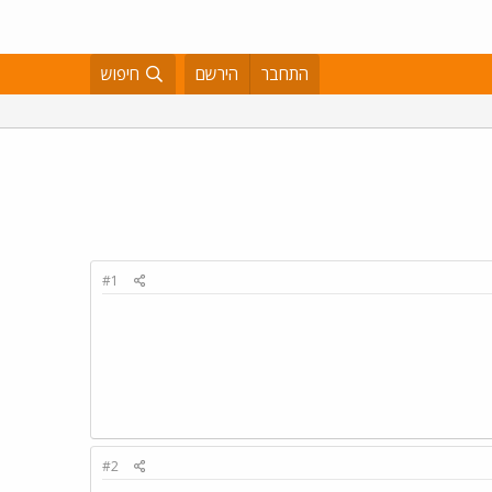
התחבר
הירשם
חיפוש
#1
#2