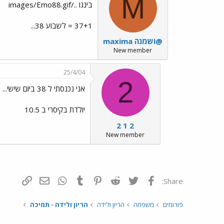
M
בינגו ../images/Emo88.gif
37+1 = לשבוע 38...
maxima ושמנה@
New member
25/4/04
2
אני נכנסתי ל 38 ביום שישי...
יולדת בקיסרי ב 10.5
2 1 2
New member
פייסבוק
Twitter
Reddit
Pinterest
Tumblr
WhatsApp
דואר אלקטרונ
הוסף קי
Share:
פורומים
משפחה
הריון ולידה
הריון ולידה - תמיכה