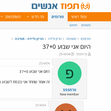
עמוד ראשי
פורומים
מה חדש
משתמשים
פוסטים
חיפוש
פורומים
משפחה
הריון ולידה
הריון ולידה - תמיכה
היום אני שבוע 37+0
פ
פ
פרח555
25/4/04
ו
ו
ת
ר
25/4/04
ח
ס
פ
היום אני שבוע 37+0
ה
ם
נ
ב
ו
ת
זה אומר שמחר אני נכנסת לשבוע 38? כל שבוע אני מתבלבלת מחדש...
ש
א
פרח555
א
ר
י
New member
ך
25/4/04