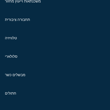
משכנתאות וייעוץ מחזור
תחבורה ציבורית
טלוויזיה
סלולארי
מבשלים כשר
חתולים