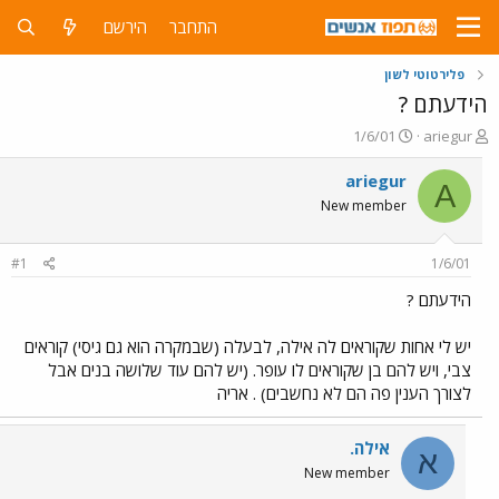
התחבר
הירשם
פלירטוטי לשון
הידעתם ?
פ
פ
1/6/01
ariegur
ו
ו
ת
ר
ariegur
A
ח
ס
New member
ה
ם
נ
ב
ו
ת
#1
1/6/01
ש
א
א
ר
הידעתם ?
י
ך
יש לי אחות שקוראים לה אילה, לבעלה (שבמקרה הוא גם גיסי) קוראים
צבי, ויש להם בן שקוראים לו עופר. (יש להם עוד שלושה בנים אבל
לצורך הענין פה הם לא נחשבים) . אריה
אילה.
א
New member