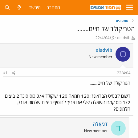
התחבר
הירשם
מתכונים
הטריקולד של חיים........
פ
פ
22/4/04
oisdvib
ו
ו
ת
ר
oisdvib
O
ח
ס
New member
ה
ם
נ
ב
ו
ת
#1
22/4/04
ש
א
א
ר
הטריקולד של חיים........
י
ך
רשום לבסיס הבראוניז: 120 חמאה 120 שוקולד 3/4 כוס סוכר 2 ביצים
1/2 כוס קמח השאלה שלי אם צריך להוסיף ביצים שלמות או רק
חלמונים?
דָנִיאֶלָה
ד
New member