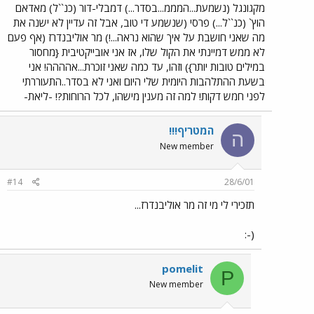
מקגונגל (נשמעת...המממ...בסדר...) דמבלי-דור (כנ``ל) מאדאם
הוץ` (כנ``ל...) פרסי (שנשמע די טוב, אבל זה עדיין לא ישנה את
מה שאני חושבת על איך שהוא נראה...!) מר אוליבנדרז (אף פעם
לא ממש דמיינתי את הקול שלו, אז אני אובייקטיבית {מחסור
במילים טובות יותר}) וזהו, עד כמה שאני זוכרת...אהההה! אני
בשעת ההתלהבות היומית שלי היום ואני לא בסדר..התעוררתי
לפני חמש דקות! למה זה מענין מישהו, לכל הרוחות?! -ליאת-
המטריף!!!
ה
New member
#14
28/6/01
תזכירי לי מי זה מר אוליבנדרז...
(-:
pomelit
P
New member