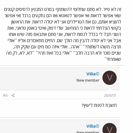
זה לא פייר. לא סתם שחלומי להשתתף בסרט התנפץ לרסיסים קטנים
שאי אפשר לראות ואי אפשר לטאטא ואז הם נתקעים ברגל ואי אפשר
להוציא אותם, גם את הטריילרים אני לא יכולה לראות. את הראשון
בקושי הצלחתי לראות כי המחשב שלי דפוק ואיטי באופן טראגי, ואת
השני חבל לי בכלל לנסות לראות, אני סתם אתבאס מזה שיש אותו
אבל אני לא יכולה להבין מה הולך שם. החיים מתאכזרים אלי!! ``אולי
תרצה משהו לשתות?`` ``אהה... אולי איזה כוס מים עם שקיק תה,
שניים סוכר ולא הרבה חלב`` ``אולי בכל זאת תה?`` ``לא, לא, רק מה
שאמרתי``
Vilia©
V
New member
#6
28/6/01
חשבת לפנות ליעוץ?
Vilia©
V
New member