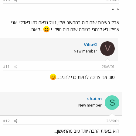
^_^
אבל באיכות שזה היה במחשב שלי, נוויל נראה כמו דאדלי...אני
אפילו לא לגמרי בטוחה שזה היה נוויל...!
-ליאת-
Vilia©
V
New member
#11
28/6/01
טוב אני צריכה לראות כדי להגיב...
shai.m
S
New member
#12
28/6/01
הוא באמת הרבה יותר טוב מהראשון...