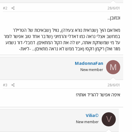
#2
28/6/01
וכמובן...
מאדאם הוץ` (שנראית נורא צעירה), נוויל (שבאיכות של הטריילר
במחשב אצלי נראה כמו דאדלי והרמיוני (שדבר אחד טוב אפשר לומר
על מי שמשחקת אותה, יש לה את הקול המתאים). דמבלי-דור נשמע
מוזר ואלן ריקמן רוקס! (אבל ממש לא נראה מתאים)... -ליאת-
MadonnaFan
M
New member
#3
28/6/01
איפה אפשר להוריד אותו?!
Vilia©
V
New member