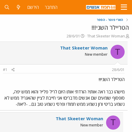
התחבר
הירשם
הארי פוטר - הספר
הטריילר השני!!!
פ
פ
28/6/01
That Skeeter Woman
ו
ו
ת
ר
That Skeeter Woman
T
ח
ס
New member
ה
ם
נ
ב
ו
ת
#1
28/6/01
ש
א
א
ר
הטריילר השני!!!
י
ך
מישהו כבר ראה אותו? הורדתי אותו היום לריל פלייר והוא ממש יפה,
סופסוף שומעים שם אנשים מדברים! אני חייבת לציין שהאגריד ממש לא
נשמע בריטי ורון נשמע ממש חמוד! ופרסי נשמע טוב גם... -ליאת-
That Skeeter Woman
T
New member