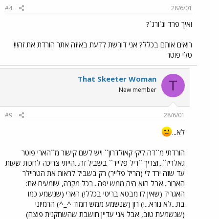
#4
28/6/01
ואיך פרד וג`ורג`?
רואים אותם בכלל? אני דורשת לדעת באיזה אתר הורדת את זה!!!
טלי פוטר
That Skeeter Woman
T
New member
#9
28/6/01
לא...
הורדתי מ``דה ליקי קאולדרון`` ויש לשם קישור מ``הארי פוטר
גאלריז``...וצריך ``ריל פלייר`` בשביל זה...הייתי צריכה לחכות שעות
עד שזה ירד לי (הריל פלייר) רק בשביל לראות את הטריילר
הארור...אבל הוא היה ממש יפה...בכל מקרה, שומעים את:
האגריד (שאין לו מבטא בריטי בכלל!) הארי (שנשמע כמו
בת...לא נורא...!) רון (שנשמע ממש חמוד ^_^) הרמיוני
(שנשמעת טוב, אבל אני עדיין חושבת שהשחקנית פוצה)