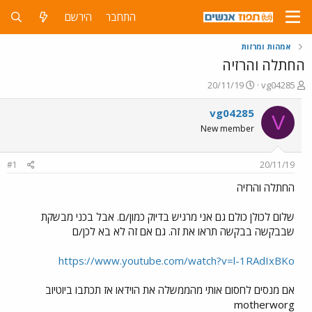
התחבר
הירשם
אמהות ומרזות
החתלה והרזיה
פ
פ
20/11/19
vg04285
ו
ו
ת
ר
vg04285
V
ח
ס
New member
ה
ם
נ
ב
ו
ת
#1
20/11/19
ש
א
א
ר
החתלה והרזיה
י
ך
שלום לכולן כולם גם אני מרגיש בדיוק כמון/ם. אבל בכני מבשקת
שבבקשה בבקשה תראו את זה. גם אם זה לא בא לכן/ם
https://www.youtube.com/watch?v=l-1RAdIxBKo
אם מנסים לחסום אותי מהממשלה את הוידאו אז תכתבו ביוטיוב
motherworg