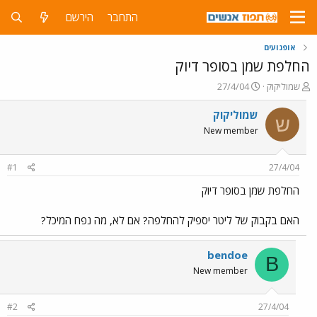
התחבר
הירשם
אופנועים
החלפת שמן בסופר דיוק
פ
פ
שמוליקוק
27/4/04
ו
ו
ת
ר
שמוליקוק
ש
ח
ס
New member
ה
ם
נ
ב
ו
ת
#1
27/4/04
ש
א
א
ר
החלפת שמן בסופר דיוק
י
ך
האם בקבוק של ליטר יספיק להחלפה? אם לא, מה נפח המיכל?
bendoe
B
New member
#2
27/4/04