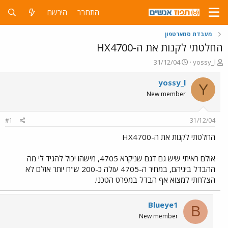
התחבר
הירשם
מעבדת סמארטפון
החלטתי לקנות את ה-HX4700
פ
פ
31/12/04
yossy_l
ו
ו
ת
ר
yossy_l
Y
ח
ס
New member
ה
ם
נ
ב
ו
ת
#1
31/12/04
ש
א
א
ר
החלטתי לקנות את ה-HX4700
י
ך
אולם ראיתי שיש גם דגם שניקרא 4705, מישהו יכול להגיד לי מה
ההבדל ביניהם, במחיר ה-4705 עולה כ-200 ש"ח יותר אולם לא
הצלחתי למצוא אף הבדל במפרט הטכני.
Blueye1
B
New member