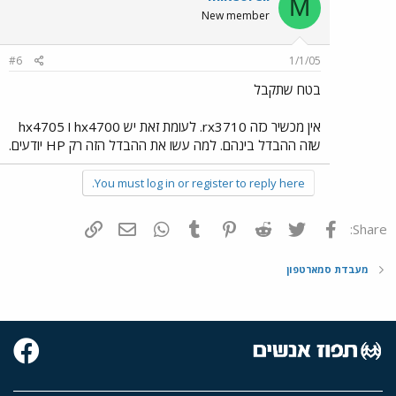
M
New member
#6
1/1/05
בטח שתקבל
אין מכשיר כזה rx3710. לעומת זאת יש hx4700 ו hx4705
שזה ההבדל בינהם. למה עשו את ההבדל הזה רק HP יודעים.
You must log in or register to reply here.
פייסבוק
Twitter
Reddit
Pinterest
Tumblr
WhatsApp
דואר אלקטרוני
הוסף קישור
Share:
מעבדת סמארטפון