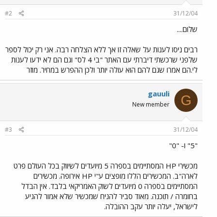
#2
31/12/04
שלום....
רבים ניסו לענות על שאלה זו אך ללא הצלחה רבה. אני רק יכול לספר
שלפני שרכשתי דיברתי עם האתר "בי 4 לס" וגם הם לא ידעו לענות
לי.הם אמרו שגם להם הוא עולה יותר ולכן ההפרש במחיר. מוזר
gauuli
G
New member
#3
31/12/04
"5" ו- "0"
מכשירי HP המסתיימים בספרה 5 מיועדים לשיווק בכל העולם פרט
לארה"ב. המכשירים הללו מופצים ע"י HP אירופה. מכשירים
המסתיימים בספרה 0 מיועדים לשוק האמריקאי בלבד. אין הבדל
בחומרה / תוכנה. מאוד סביר להניח שמכשיר שלא אמור להגיע
לישראל, יעלה יותר עקב ההובלה.