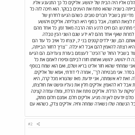
כו אליו היה הבית של יהושע. אליקים כל כך התגעגע אליו.
ייתה בשניה שהוא פתח את העינים בבוקר. הוא חיכה לזה כל
מדי זמן בשביל חברים טובים. כשהם הגיעו לחדרון של
לצאת החוצה, אבל בסוף היא הצליחה. אליקים ויהושע
כי מתרגש. הם חיכו לרגע הזה הרבה מאוד זמן. כל אחד מהם
 למרות שאף אחד מהם לא ידע שגם השני הכין טבלה.
מבחינתם, בשניה הזו המלחמה נגמרה. השניה שהם ראו אחד את השני ושיחקו ביחד שוב, אף אחד לא יכול לנצח אותם. הם, שני ילדים קטנים בני 7, ינצחו כל אויב כל עוד הם
היא רצתה להאמין להם אבל לא יכלה. ``צריך לחזור הבייתה,
וד בשביל החול ש``הכינו`` לעצמם בעזרת צעדיהם. הם הגיעו
ה לו יהושע. יהושע ואחותו חזרו לביתם וסיפרו לאמם את כל
אני שמחתי שהוא חזר אלינו בריא ושלם, ואם הוא שמח בנוסף
בסדר. אני מבטיחה לך``, אמרה לי דודתי, אמא של אליקים.
ה. זאת לא אשמתה, אני יודעת. מאז שהנורא מכל קרה, היא
ות אבל לא להאמין. אליקים חלץ את נעליו ופשט את חולצתו,
דפיקות על הדלת. אליקים פתח את הדלת, ומולו עמדה קצינה
ולם יודעים לאן זה מגיע. אליקים חלם. אמנם חלום מתוק,
אבל הנשמה שלו נשארה שמחה וחיה. אליקים צדק, כשהוא עם
#2