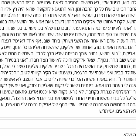
ה. היא, בניגוד אליי, לא חששה והסכימה לצאת איתו ישר. הבית הראשון שהם הל
בר הכי טוב שלו כל כך הרבה זמן. הוא התגעגע לתקופה שהוא היה רץ אליו הב
 שניה אחרי שהם נפרדו, ועכשיו הוא לא פגש אותו כבר כמה שנים! בהחלט יותר 
שע. לקח לאחותו של אליקים הרבה זמן לשכנע את אמא של יהושע שזה בטוח 
ר `אתה לא יודע עד כמה התגעגעתי..`, ובכו כמו שלא בכו מעולם, בכי שמח, ב
את הימים עד סוף המלחמה, כשהם יפגשו שוב. שתי הטבלאות שלהם היו זהות,
` הם באמת האמינו בזה, ואחותו של אליקים, שהשגיחה אליהם כל הזמן, חייכה, 
ליקים, ``בוא יהושע, נחזיר אותך הבייתה שלא תלך לבד``. השלושה החלו לצע
פגש שוב מחר, נכון?``, שאל אליקים וחיכה לאישור מצד חברו. ``אני מבטיח`` ענ
ות, למרות שמשחק עם יהושע היה הרגל בשביל אליקים. אליקים סיפר לי הכל, ו
ולל בבית ואני ישבתי על הרצפה, נשענתי על הקיר וקיוויתי לטוב. ``הכל יהיה 
ור שהשתדלת``. היא באמת עשתה הכל כדי שיהיה לי טוב, אבל המצב לא איפשר ל
גה לי באמת כמו אמא. בינתיים נשאר לי לקוות שאליקים צודק, ואני ימשיך לקו
 ``המלחמה נגמרת בקרוב``. לא נורא, נקווה שלא יכנסו אלינו. פתאום שמענו 
``על כל בני המשפחה ודיירי החדר לפשוט את בגדיהם ולצאת החוצה``. מכאן, כ
חה זו התחושה האחרונה שהרגיש. אולי הגוף של אליקים נרצח ע``י הנאצים, 
א הנאצים. עמיתו`ש.
ה שלא