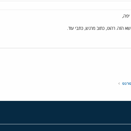
יפה,
 הזה. רהוט, כתוב מרגש, כתבי עוד.
י
שור
טרנט