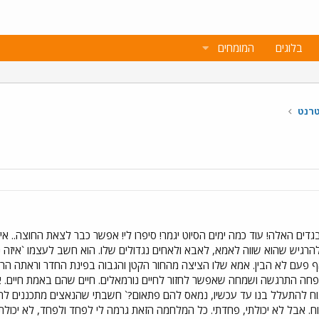
בלוגים
המומחים
טרנט
ים האלה! עוד כמה ימים הסיוט יגמר! סיפרו לי! אפשר כבר לצאת החוצה.. איז
גיש שהוא שווה לאמא, לאבא ולאחים נגדולים שלו. הוא חשב לעצמו `איזה נ
פעם לא הבין. אמא שלו הציצה מהחור הקטן והגבוה בפינת החדר וראתה הרב
ה התרגשה ושמחה שאפשר לחזור לחיים נורמאלים. חיים שהם באמת חיים. אבל 
וח להתעלל בנו עד עכשיו, נמאס להם פתאום?` חשבתי שהנאצים מתכננים לתת 
וח. אבל לא יכולתי, פחדתי. כל המלחמה הזאת גרמה לי לפחד ולפחד, לא יכולתי