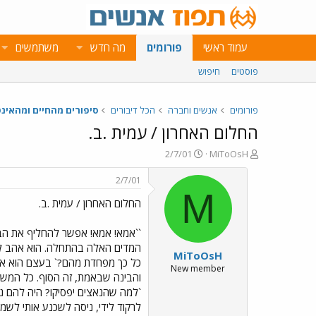
עמוד ראשי
פורומים
מה חדש
משתמשים
פוסטים
חיפוש
פורומים
אנשים וחברה
הכל דיבורים
סיפורים מהחיים ומהאינ
החלום האחרון / עמית .ב.
פ
פ
2/7/01
MiToOsH
ו
ו
ת
ר
2/7/01
ח
ס
M
החלום האחרון / עמית .ב.
ה
ם
נ
ב
ו
ת
``אמא! אמא! אפשר להחליף את הבגד
ש
א
המדים האלה בהתחלה. הוא אהב להר
MiToOsH
א
ר
כל כך מפחדת מהם?` בעצם הוא אף 
י
New member
והבינה שבאמת, זה הסוף. כל המשפח
ך
`למה שהנאצים יפסיקו? היה להם נ
לרקוד לידי, ניסה לשכנע אותי לשמ