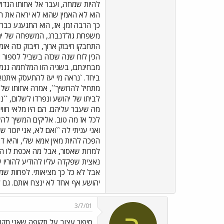
להיות שמחה, ועבר אל אחותו הגדול
הוא לא האמין שהוא לא יראה את הח
כך הרבה זמן. אז, הוא התגעגע כבר
משפחת גולדנברג, המשפחה של יהו
התחבקו חיבוק ארוך, חיבוק כזה אומ
הכין לוח שנה שכזה בשביל לספור 
ביחד. `נראה מי יעז להתעסק איתנו!
מתחיל להחשיך``, אמרה אחותו של א
לביתו של יהושע ונפרדו לשלום, ``ני
מה שעבר עליהם. הם היו מלאי חווי
לכל אז מה טוב. אליקים המשיך להשת
ואני עניתי לה ``ואם לא, אני יזכ
הפכה להיות מאין אמא שלי, והיא דא
למרות שאסור, אבל מה אכפת לו הרי
נאצית שפקדה עליו להודיע להוריו ש
אבל לא כל כך מציאותי. לפחות שמ
יהושע אף אחד לא ינצח אותם. גם ל
3/7/01
סיפור עצוב על תקופה שאני מקו