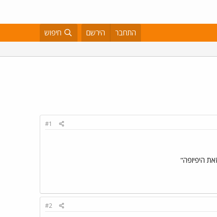
התחבר
הירשם
חיפוש
#1
את היפיופה"
#2