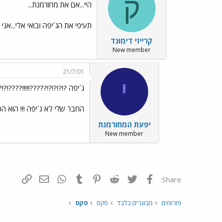
ק
היי...אם את מחורמנת...
תעיפי את הג´יפה ובואי אלי...אני י
קרייזי דימונד
New member
21/7/01
י
ג´יפה ?!?!?!?!?????!!!!!????!?!?
החבר שלי לא ג´יפה !!! הוא הכי
יפעת המחורמנת
New member
פייסבוק
Twitter
Reddit
Pinterest
Tumblr
WhatsApp
דואר אלקטרונ
הוסף קי
Share:
פורומים
מבוגרים בלבד
סקס
סקס