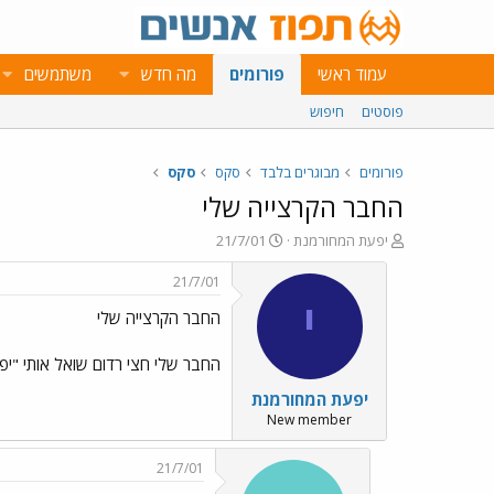
עמוד ראשי
פורומים
מה חדש
משתמשים
פוסטים
חיפוש
פורומים
מבוגרים בלבד
סקס
סקס
החבר הקרצייה שלי
פ
פ
יפעת המחורמנת
21/7/01
ו
ו
ת
ר
21/7/01
ח
ס
י
החבר הקרצייה שלי
ה
ם
נ
ב
ו
ת
החבר שלי חצי רדום שואל אותי "יפי
ש
א
יפעת המחורמנת
א
ר
י
New member
ך
21/7/01