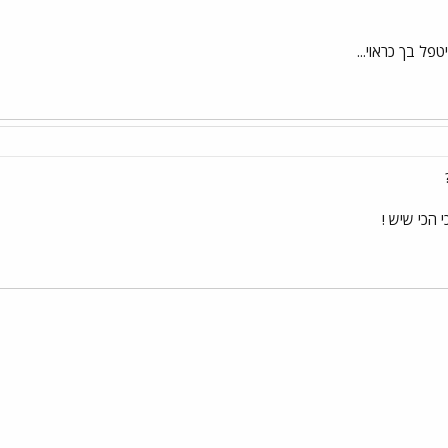
טפל בך כראוי...
 הכי שיש !
י
שור