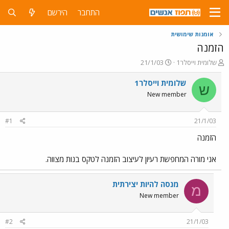
התחבר
הירשם
אומנות שימושית
הזמנה
פ
פ
שלומית וייסלר1
21/1/03
ו
ו
ת
ר
שלומית וייסלר1
ש
ח
ס
New member
ה
ם
נ
ב
ו
ת
#1
21/1/03
ש
א
א
ר
הזמנה
י
ך
אני מורה המחפשת רעיון לעיצוב הזמנה לטקס בנות מצווה.
מנסה להיות יצירתית
מ
New member
#2
21/1/03