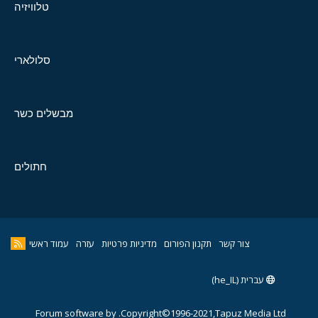
טלוויזיה
סלולארי
מבשלים כשר
חתולים
צור קשר
תקנון הפורום
מדיניות פרטיות
עזרה
עמוד ראשי
עברית (he_IL)
Forum software by
Copyright©1996-2021,Tapuz Media Ltd.