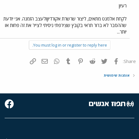
רעיון
לקחת אלמנט מתאים, ליצור שרשרת אקורדיוןולעצב הזמנה. אני יודעת
שההסבר לא ברור תראי בקובץ שצירפתי ניסיתי לצייר את זה פחות או
יותר...
You must log in or register to reply here.
פייסבוק
Twitter
Reddit
Pinterest
Tumblr
WhatsApp
דואר אלקטרוני
הוסף קישור
Share:
אומנות שימושית