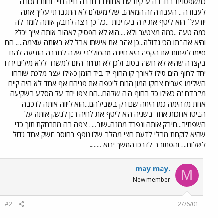
כמשפטנית בחברה ענקית עם אחוזים בחברה חייה חיי נוחות ומכורה
לעבודה .. העבודה זה המאהב שלי מעולם לא התגברתי עליך אתה
יודע?`` הוא ליטף את ידה בעדינות ...כל כך רצה לחבק אותה לומר לה
כמה טעה ..כמה מצטער ולא ....הוא לא הפסיק לאהוב אותה אייך יכל?
והיא אהבתו הכי גדולה...כן אהב את אישתו אבל לא באותה עוצמה..... הם
סיימו לשתות את הקפה היא חייגה מהסוללרי שלה לחברה הודיעה להם
בקצרה שהיא לא חשה בטוב ולכן לא תחזור היום למשרד ללא מילים ירדו
יחד לחוף הים טילו לאורך קו החוף יד ביד הזמן כאילו עצר מלכת שוחחו
השלימו פערים צחקו המון הרוח ליטפה את פניהם אף אחד לא היה קיים
מלבדם זה כאילו כל החוף היה שלהם...הם צפו יחד על הסלע בשקיעה
אחת מדהימה כמו היתה שם רק בשבילהם...הוא ליווה אותה לרכבה
הביטו ארוכות אחד בשניה הוא ליטף את לחיה רכן לנשק אותה על
השפתים...חיבק אותה ונפרד ממנה..שוב..... צפה בה מתרחקת תוך כדי
שהיא לוקחת מבלי לדעת חצי מהלב שלו נופף בחוסר חשק אחד גדול
לשלום.... והסתובב לדרכו המשך יבוא ........
may may.
M
New member
#2
27/6/01