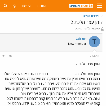
התחבר
הירשם
וידויים מהלב
הזמן עצר מלכת 2
פ
פ
27/6/01
tairon
ו
ו
ת
ר
tairon
T
ח
ס
New member
ה
ם
נ
ב
ו
ת
#1
27/6/01
ש
א
א
ר
הזמן עצר מלכת 2
י
ך
הזמן עמד מלכת 2 ------------------ הם ניצבו שם באמצע הילד שלו
בוהה בהם ואינו מבין את פשר השתיקה מה משמעותה...היא ליטפה את
ראשו הוא שלח את ידו ידיהם נגעו אחת בשניה גלי חום שלהתרגשות
הציפו את כל גופו.....הוא כחכח קלות בגרונו... ``ממממ.יש לך זמן או שאת
ממהרת`` היא חייכה אליו את אותו חיוך שהמיס את ליבו שוב
ושוב...הצביעה בידה השניה לעבר הבית קפה ``התכווונתי לשבת לכוס
קפה יש לי הפסקה כרגע תצטרפו?`` הוא הביט בשני ילדיו...מהסס ואז