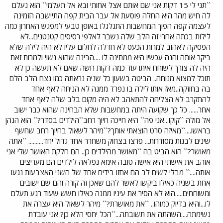
``תני לי 15 דקות אני שם אותם אצל אחותי ובא אל תעלמי`` הוא נעלם
לה חיש מהר היא החלה פוסעת אל עבר הבית קפה התיישבה הזמינה
לעצמה קפה הפוך המחשבות התגלגלו באופן טבעי למפגש האחרון כמה
לילות בכתה אחרי זה הלב שלה נשבר לאלפי רסיסים קטנטנים...לא
הפסיקה לאהוב למרות הכעס לא חדלה לחלום עליו לא היה לילה שלא
ביקר אותה והנה עכשיו היא ממתינה לו ....הבינה שהוא נשוי ולמרות זאת
היה לה צורך לשוחח איתו עוד כמה דקות חשה שאם לא תעשה כן לא
תוכל למצוא מנוחה.. הביטה בשעון כל שניה נראתה כמו נצח הלב הלם
בה בחוזקה..מאז אותו לילה בו נפרד ממנה לא הניחה לאף אחד
להתקרב לא הצליחה להתאהב לא היה מקום בלב שלה לאף אחד
אחר...... כל כך שקועה היתה במחשבות שלא הבחינה שהוא כבר ישוב
אל מולה ``קוקו...אני פה`` היא חייכה חיוך רחב``הילדים בסדר?`` הוא הנהן
בראשו....``מאיזה סרט הוצאתי אותך?``מיהר לשאול בחיוך רחב שחשף
שינים לבנות מסודרות... פרצו בצחוק משחרר אחד גדול יחד.......... ``אתה
מאושר?`` הוא הביט בה ``מאושר מהילדים כן.. הם חלקת האושר שלי אני
אוהב את אישתי היא אישה טובה אימא נפלאה לילדים הם מעריצים
אותה....`` מבלי לשים לב הם אחזו בידים אחד של השני האצבעות נגעו
אחת בשניה כאילו ביקשו לאשר להם שאכן זה קורה והם שם ישובים
ומשוחחים.....הוא לא הסיר את עיניו ממנה כאילו חשש שעוד רגע תעלם
לו...והיא בדיוק כמוהו.. ``את מאושרת?`` מיהר לשאול היא עצרה את
נשימתה....השהתה את תשובתה...``הכל יחסי הלא כן? אני עובדת