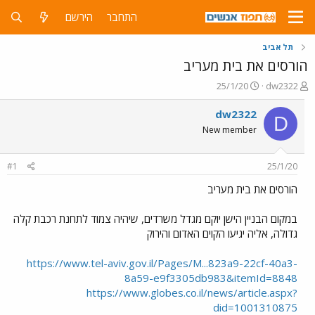
התחבר
הירשם
תל אביב
הורסים את בית מעריב
פ
פ
25/1/20
dw2322
ו
ו
ת
ר
dw2322
D
ח
ס
New member
ה
ם
נ
ב
ו
ת
#1
25/1/20
ש
א
א
ר
הורסים את בית מעריב
י
ך
במקום הבניין הישן יוקם מגדל משרדים, שיהיה צמוד לתחנת רכבת קלה
גדולה, אליה יגיעו הקוים האדום והירוק
https://www.tel-aviv.gov.il/Pages/M...823a9-22cf-40a3-
8a59-e9f3305db983&itemId=8848
https://www.globes.co.il/news/article.aspx?
did=1001310875