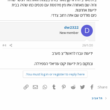
והיה שם מאחורה איזו מין מירפסת עם פנסים כמו שהיה בבית
ידיעות אחרונות.
כיום סוללים שם איזה רחוב צדדי.
dw2322
D
New member
#4
26/1/20
ידיעות עברו לראשל"צ מערב
ובמקום בית ידיעות יקום עזריאלי הספירלה.
You must log in or register to reply here.
פייסבוק
Twitter
Reddit
Pinterest
Tumblr
WhatsApp
דואר אלקטרוני
הוסף קישור
Share:
תל אביב