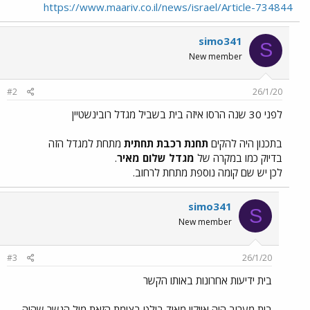
https://www.maariv.co.il/news/israel/Article-734844
simo341
S
New member
#2
26/1/20
לפני 30 שנה הרסו איזה בית בשביל מגדל רובינשטיין
בתכנון היה להקים
תחנת רכבת תחתית
מתחת למגדל הזה
בדיוק כמו במקרה של
מגדל שלום מאיר
.
לכן יש שם קומה נוספת מתחת לרחוב.
simo341
S
New member
#3
26/1/20
בית ידיעות אחרונות באותו הקשר
בית מעריב היה אייקון מאוד בולט בצומת הזאת מול הגשר שהיה