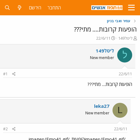
התחבר
הירשם
עמיר ואבי בניון
הופעות קרובות.... מתי???
פ
פ
ליטל149
22/6/11
ו
ו
ת
ר
ליטל149
ל
ח
ס
New member
ה
ם
נ
ב
ו
ת
#1
22/6/11
ש
א
א
ר
הופעות קרובות.... מתי???
י
ך
leka27
L
New member
#2
22/6/11
../images/Emo41.gifהופעות../images/Emo41.gif