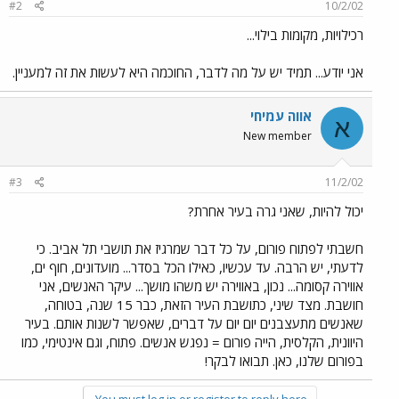
#2
10/2/02
רכילויות, מקומות בילוי...
אני יודע... תמיד יש על מה לדבר, החוכמה היא לעשות את זה למעניין.
אווה עמיחי
א
New member
#3
11/2/02
יכול להיות, שאני גרה בעיר אחרת?
חשבתי לפתוח פורום, על כל דבר שמרגיז את תושבי תל אביב. כי
לדעתי, יש הרבה. עד עכשיו, כאילו הכל בסדר... מועדונים, חוף ים,
אווירה קסומה... נכון, באווירה יש משהו מושך... עיקר האנשים, אני
חושבת. מצד שיני, כתושבת העיר הזאת, כבר 15 שנה, בטוחה,
שאנשים מתעצבנים יום יום על דברים, שאפשר לשנות אותם. בעיר
היוונית, הקלסית, הייה פורום = נפגש אנשים. פתוח, וגם אינטימי, כמו
בפורום שלנו, כאן. תבואו לבקר!
You must log in or register to reply here.