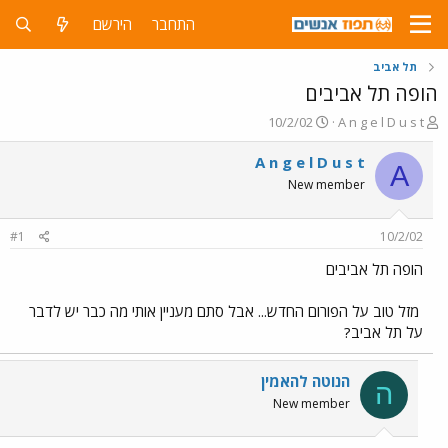
התחבר
הירשם
תל אביב
הופה תל אביבים
פ
פ
10/2/02
A n g e l D u s t
ו
ו
ת
ר
A n g e l D u s t
A
ח
ס
New member
ה
ם
נ
ב
ו
ת
#1
10/2/02
ש
א
א
ר
הופה תל אביבים
י
ך
מזל טוב על הפורום החדש... אבל סתם מעניין אותי מה כבר יש לדבר
על תל אביב?
הנוטה להאמין
ה
New member