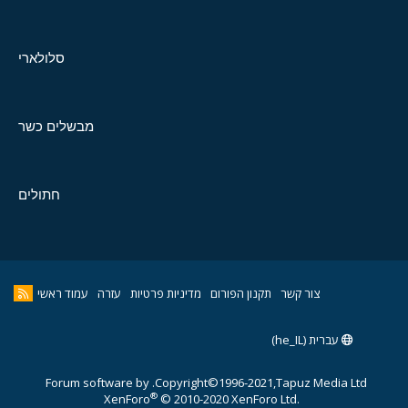
סלולארי
מבשלים כשר
חתולים
צור קשר
תקנון הפורום
מדיניות פרטיות
עזרה
עמוד ראשי
עברית (he_IL)
Forum software by
Copyright©1996-2021,Tapuz Media Ltd.
®
XenForo
© 2010-2020 XenForo Ltd.