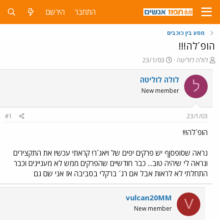
התחבר
הירשם
מסע בין כוכבים
הופ´לה!!!
פ
פ
לולה לוליטה
23/1/03
ו
ו
ת
ר
לולה לוליטה
ל
ח
ס
New member
ה
ם
נ
ב
ו
ת
#1
23/1/03
ש
א
א
ר
הופ´לה!!!
י
ך
נראה שסופסןף יש פרקים יפים של ויאג´ר! קראתי עכשיו את התקצירים
ונראה לי שיהיה טוב... כבר חודשיים שהפרקים ממש לא מעניינים וכבר
התחלתי לא לראות אבל אם רג´ ברקלי בסביבה אז אני שם גם
vulcan20MM
V
New member