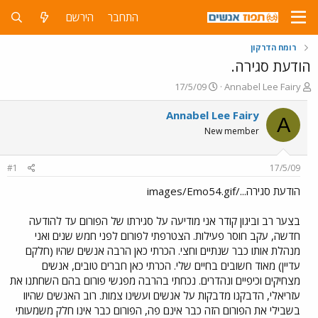
התחבר
הירשם
רומח הדרקון
הודעת סגירה.
פ
פ
17/5/09
Annabel Lee Fairy
ו
ו
ת
ר
Annabel Lee Fairy
A
ח
ס
New member
ה
ם
נ
ב
ו
ת
#1
17/5/09
ש
א
א
ר
הודעת סגירה.../images/Emo54.gif
י
ך
בצער רב וביגון קודר אני מודיעה על סגירתו של הפורום עד להודעה
חדשה, עקב חוסר פעילות. הצטרפתי לפורום לפני חמש שנים ואני
מנהלת אותו כבר שנתיים וחצי. הכרתי כאן הרבה אנשים שהיו (חלקם
עדיין) מאוד חשובים בחיים שלי. הכרתי כאן חברים טובים, אנשים
מצחיקים וכיפיים ונהדרים. נכחתי בהרבה מפגשי פורום בהם השחתנו את
עזריאלי, הדבקנו מדבקות על אנשים ועשינו צמות. רוב האנשים שהיוו
בשבילי את הפורום הזה כבר אינם פה, הפורום כבר אינו חלק משמעותי