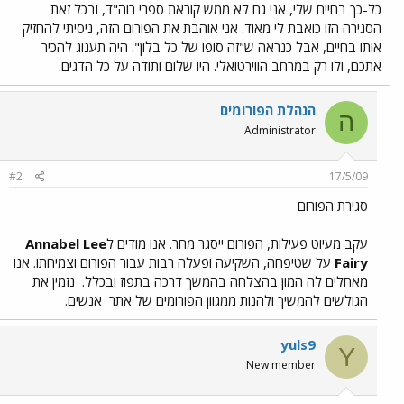
כל-כך בחיים שלי, אני גם לא ממש קוראת ספרי רוה"ד, ובכל זאת
הסגירה הזו כואבת לי מאוד. אני אוהבת את הפורום הזה, ניסיתי להחזיק
אותו בחיים, אבל כנראה ש"זה סופו של כל בלון". היה תענוג להכיר
אתכם, ולו רק במרחב הווירטואלי. היו שלום ותודה על כל הדגים.
הנהלת הפורומים
ה
Administrator
#2
17/5/09
סגירת הפורום
עקב מעיוט פעילות, הפורום ייסגר מחר. אנו מודים ל
Annabel Lee
Fairy
על שטיפחה, השקיעה ופעלה רבות עבור הפורום וצמיחתו. אנו
מאחלים לה המון בהצלחה בהמשך דרכה בתפוז ובכלל.
נזמין את
הגולשים להמשיך ולהנות ממגוון הפורומים של אתר
אנשים.
yuls9
Y
New member