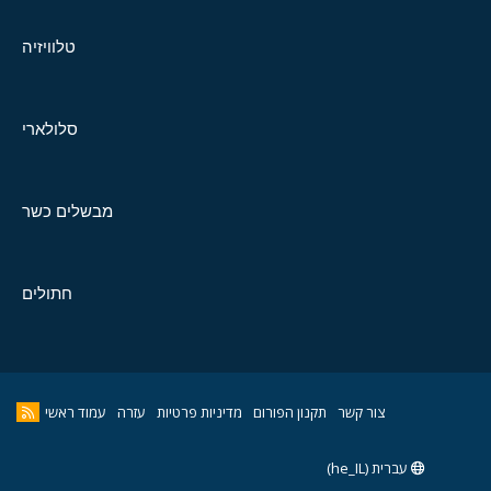
טלוויזיה
סלולארי
מבשלים כשר
חתולים
צור קשר
תקנון הפורום
מדיניות פרטיות
עזרה
עמוד ראשי
עברית (he_IL)