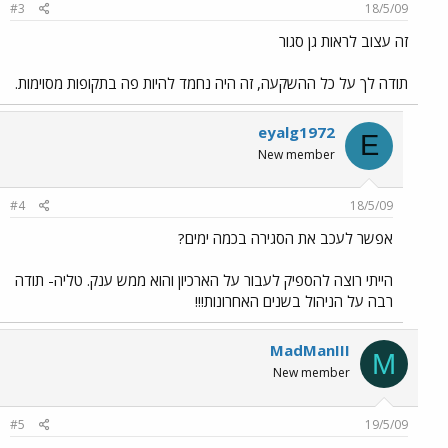
#3
18/5/09
זה עצוב לראות גן סגור
תודה לך על כל ההשקעה, זה היה נחמד להיות פה בתקופות מסוימות.
eyalg1972
E
New member
#4
18/5/09
אפשר לעכב את הסגירה בכמה ימים?
הייתי רוצה להספיק לעבור על הארכיון והוא ממש ענק. טליה- תודה
רבה על הניהול בשנים האחרונות!!!
MadManIII
M
New member
#5
19/5/09