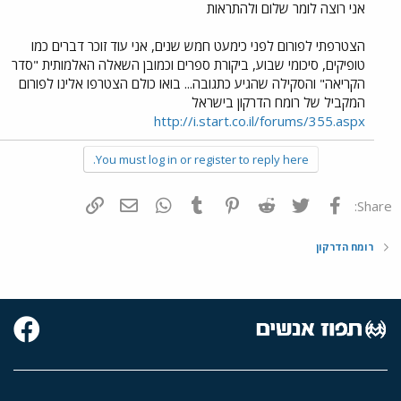
אני רוצה לומר שלום ולהתראות
הצטרפתי לפורום לפני כימעט חמש שנים, אני עוד זוכר דברים כמו
טופיקים, סיכומי שבוע, ביקורת ספרים וכמובן השאלה האלמותית "סדר
הקריאה" והסקילה שהגיע כתגובה... בואו כולם הצטרפו אלינו לפורום
המקביל של רומח הדרקון בישראל
http://i.start.co.il/forums/355.aspx
You must log in or register to reply here.
פייסבוק
Twitter
Reddit
Pinterest
Tumblr
WhatsApp
דואר אלקטרוני
הוסף קישור
Share:
רומח הדרקון