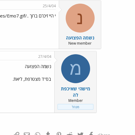
25/4/04
נ
י היי זיכרם ברוך ../images/Emo16.gif../images/Emo7.gif
נשמה הפצועה
New member
27/4/04
מ
נשמה הפצועה
בס"ד מצטרפת, ליאת.
מישהי שאיכפת
לה
Member
מנהל
פייסבוק
Twitter
Reddit
Pinterest
Tumblr
WhatsApp
דואר אלקטרונ
הוסף קי
Share: