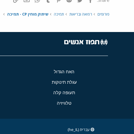
פורומים
רפואה ובריאות
תמיכה
שיתוק מוחין CP - תמיכה
האח הגדול
עגלת תינוקות
תעופה קלה
טלוויזיה
עברית (he_IL)