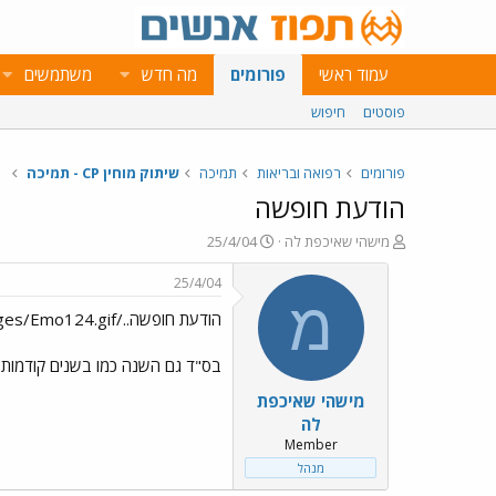
עמוד ראשי
פורומים
מה חדש
משתמשים
פוסטים
חיפוש
פורומים
רפואה ובריאות
תמיכה
שיתוק מוחין CP - תמיכה
הודעת חופשה
פ
פ
מישהי שאיכפת לה
25/4/04
ו
ו
ת
ר
25/4/04
ח
ס
מ
הודעת חופשה../images/Emo124.gif
ה
ם
נ
ב
ו
ת
בס"ד גם השנה כמו בשנים קודמות, א
ש
א
מישהי שאיכפת
א
ר
י
לה
ך
Member
מנהל