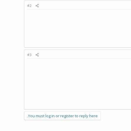
#2
#3
You must log in or register to reply here.