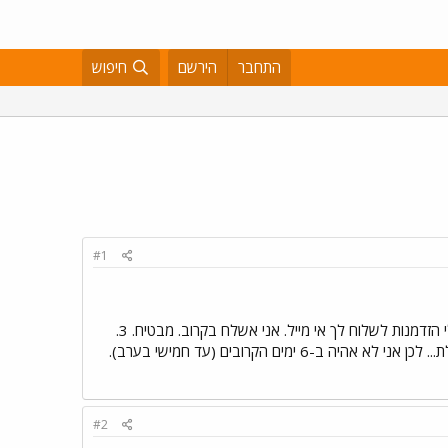
התחבר
הירשם
חיפוש
#1
מספר הודעות\שאלות: 1. טל... איפה את???? השמיעי קול (קוקוריקו תרנגול). 2. משנה תורן - מצטער... לא הייתה לי הזדמנות לשלוח לך אי מייל. אני אשלח בקרוב. מבטיח. 3.
המון בהצלחה לרפאל שמחר יהיה בגדנ``ע צלילה! 4. ובזמן שרפאל יצלול במימי הים התיכון אני אצלול במפרץ אילת... לכן אני לא אהיה ב-6 ימים הקרובים (עד חמישי בערב).
#2