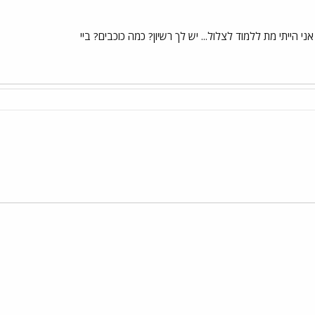
י הייתי מת ללמוד לצלול... יש לך רשיון? כמה כוכבים? ביי
י
שור