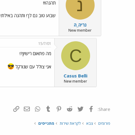
נ
תהנה!!!
שבוע טוב גם לך! ותהנה באילת! אנ
נריה_ה
New member
15/7/01
C
מה פתאום רישיון?!
אני צולל עם שנורקל
Casus Belli
New member
פייסבוק
Twitter
Reddit
Pinterest
Tumblr
WhatsApp
דואר אלקטרונ
הוסף קי
Share:
פורומים
צבא
לקראת שירות
מתגייסים