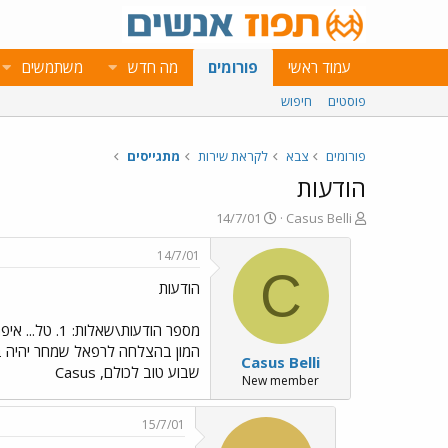
עמוד ראשי
פורומים
מה חדש
משתמשים
פוסטים
חיפוש
פורומים
צבא
לקראת שירות
מתגייסים
הודעות
פ
פ
14/7/01
Casus Belli
ו
ו
ת
ר
14/7/01
ח
ס
C
הודעות
ה
ם
נ
ב
ו
ת
ש
א
Casus Belli
א
ר
שבוע טוב לכולם, Casus
י
New member
ך
15/7/01