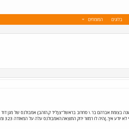
בלוגים
המומחים
ערך,ארעה תאונה בצומת אברהם בר \ סחרוב בראשל"צ{ליד ק.הזהב} אמבולנס של מגן 
שלפי טענ