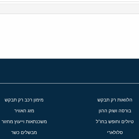
י
שור
הלוואות רק תבקש
מימון רכב רק תבקש
בורסה ושוק ההון
מזג האוויר
טיולים וחופש בחו"ל
משכנתאות וייעוץ מחזור
סלולארי
מבשלים כשר