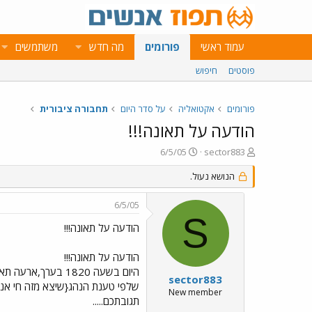
עמוד ראשי
פורומים
מה חדש
משתמשים
פוסטים
חיפוש
פורומים
אקטואליה
על סדר היום
תחבורה ציבורית
הודעה על תאונה!!!
פ
פ
6/5/05
sector883
ו
ו
ת
הנושא נעול.
ר
ח
ס
ה
ם
6/5/05
נ
ב
S
ו
ת
הודעה על תאונה!!!
ש
א
א
ר
הודעה על תאונה!!!
י
היום בשעה 1820 ב
ך
sector883
New member
תגובתכם.....