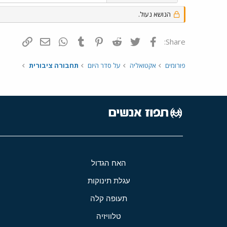
הנושא נעול.
פייסבוק
Twitter
Reddit
Pinterest
Tumblr
WhatsApp
דואר אלקטרונ
הוסף קי
Share:
פורומים
אקטואליה
על סדר היום
תחבורה ציבורית
האח הגדול
עגלת תינוקות
תעופה קלה
טלוויזיה