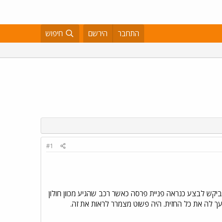
התחבר
הירשם
חיפוש
#1
דוד ביקש לבצע כנראה פניית פרסה כאשר רכב שהגיע מכוון חולון
ת הנהג{שיצא מזה חי אני לא יודע איך..}היה לו רמזור ירוק התוצאה:האמבולנס עלה על המאזדה 323 ומעך לה את כל החזית. היה פשוט מצמרר לראות את זה.