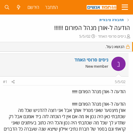
התחבר
הירשם
תחבורה ציבורית
הודעה ל-אורן מנהל הפורום !!!!!!
פ
פ
ניסים סרוסי האחד
5/5/02
ו
ו
ת
הנושא נעול.
ר
ח
ס
ה
ם
ניסים סרוסי האחד
נ
נ
ב
New member
ו
ת
ש
א
א
ר
#1
5/5/02
י
ך
הודעה ל-אורן מנהל הפורום !!!!!!
הודעה ל-אורן מנהל הפורום !!!!!!
אורן מיצטער שאני מטריד אותך אבל אני רוצה להדגיש שכל מה
שכתבתי כאן היה נכון אז מה אם אין לי הוכחה לזה ביד אומנם אבל רק
שתדע לך שכל מה שכתבתי היה נכון והכל היה כתוב בעיתונים שאני
קראתי וגם בספר של חברת נתיבי איילון שייצא שנה שעברה כל הדברים