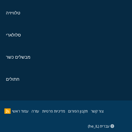
טלוויזיה
סלולארי
מבשלים כשר
חתולים
צור קשר
תקנון הפורום
מדיניות פרטיות
עזרה
עמוד ראשי
עברית (he_IL)