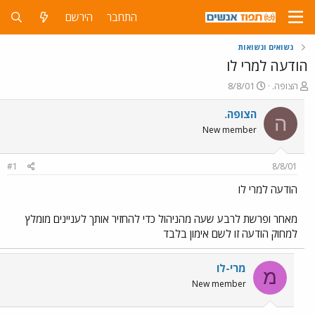
התחבר
הירשם
נשואים ונשואות
הודעה למרי לו
פ
פ
הצופה.
8/8/01
ו
ו
ת
ר
הצופה.
ה
ח
ס
New member
ה
ם
נ
ב
ו
ת
#1
8/8/01
ש
א
א
ר
הודעה למרי לו
י
ך
מאחר ופרשת לרבע שעה מהניהול כדי להחזיר אותך לעניינים מומלץ
למחוק הודעה זו לשם אימון בלבד
מרי-לו
מ
New member