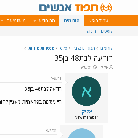
עמוד ראשי
פורומים
מה חדש
משתמשים
פוסטים
חיפוש
פורומים
מבוגרים בלבד
סקס
פנטזיות מיניות
הודעה לבת48 בן35
פ
פ
אליק.
9/8/01
ו
ו
ת
ר
9/8/01
ח
ס
א
הודעה לבת48 בן35
ה
ם
נ
ב
ו
ת
היי נעלמת בפתאומיות. מעוניין להי
ש
א
אליק.
א
ר
י
New member
ך
9/8/01