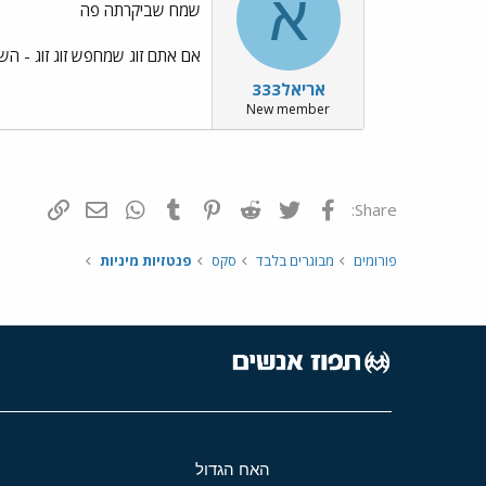
א
שמח שביקרתה פה
אם אתם זוג שמחפש זוג זוג - השאר 
אריאל333
New member
פייסבוק
Twitter
Reddit
Pinterest
Tumblr
WhatsApp
דואר אלקטרונ
הוסף קי
Share:
פורומים
מבוגרים בלבד
סקס
פנטזיות מיניות
האח הגדול