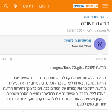
התחבר
הירשם
עב``מים וחוצנים
הודעה חשובה
פ
פ
אפשרות חילופית
30/8/10
ו
ו
ת
ר
אפשרות חילופית
א
ח
ס
New member
ה
ם
נ
ב
ו
ת
#1
30/8/10
ש
א
א
ר
הודעה חשובה ../images/Emo70.gif
י
ך
הודעות ללא תוכן ועם לינק בלבד - תמחקנה. הדבר מאפשר ויוצר
הודעות מרובות בעלות לינק בלבד - וכך נגרם לפורום להראות כ"לוח
מודעות ולינקים" ואין מטרתו של הפורום בכך. אם ברצונך להעלות הודעה
בעלת לינק, הדבר יתאפשר גם אם בהודעתך נמצאים מספר משפטים.
בתקנון שעתידו לצאת בקרוב, תוכלו לראות בקרוב חוקי פורום עדכניים
יותר. יום נעים לכולם