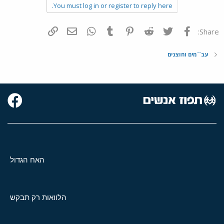
You must log in or register to reply here.
פייסבוק
Twitter
Reddit
Pinterest
Tumblr
WhatsApp
דואר אלקטרוני
הוסף קישור
Share:
עב``מים וחוצנים
האח הגדול
הלוואות רק תבקש