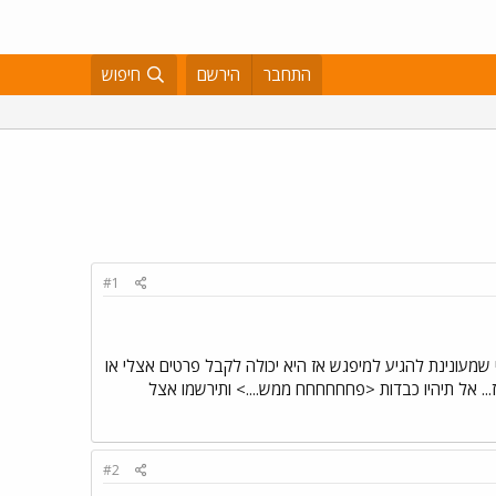
התחבר
הירשם
חיפוש
#1
י שמעונינת להגיע למיפגש אז היא יכולה לקבל פרטים אצלי או
... אל תיהיו כבדות <פחחחחחח ממש....> ותירשמו אצל
#2