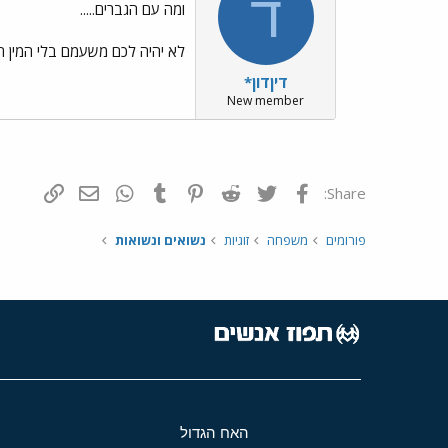
ד
ומה עם הגברים.....
לא יהיה לכם משעמם בלי המין ה
דיןדון*
New member
פייסבוק
Twitter
Reddit
Pinterest
Tumblr
WhatsApp
דואר אלקטרונ
הוסף קי
Share:
פורומים
משפחה
זוגיות
נשואים ונשואות
האח הגדול