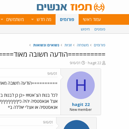
עמוד ראשי
פורומים
מה חדש
משתמשים
פוסטים
חיפוש
פורומים
משפחה
זוגיות
נשואים ונשואות
==========הודעה חשובה מאוד====
פ
פ
9/6/01
hagit 22
ו
ו
ת
ר
9/6/01
ח
ס
H
==========הודעה חשובה מאו
ה
ם
נ
ב
ו
ת
לכל בנות הצ`אט!!!! <כן כן לבנות 
ש
א
אצל אנאסטסיה יהיה כייףףףףףףףףף 
hagit 22
א
ר
אנאסטסיה או אצלי יאללה ביי
י
New member
ך
9/6/01