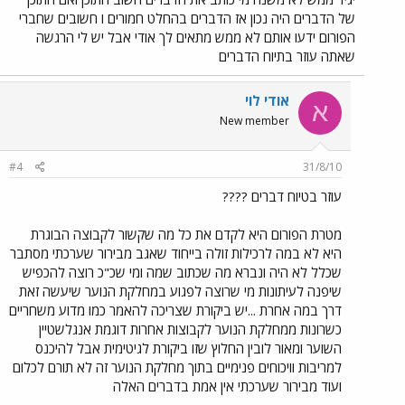
של הדברים היה נכון אז הדברים בהחלט חמורים ו חשובים שחברי
הפורום ידעו אותם לא ממש מתאים לך אודי אבל יש לי הרגשה
שאתה עוזר בתיוח הדברים
אודי לוי
א
New member
#4
31/8/10
עוזר בטיוח דברים ????
מטרת הפורום היא לקדם את כל מה שקשור לקבוצה הבוגרת
היא לא במה לרכילות זולה בייחוד שאגב מבירור שערכתי מסתבר
שכלל לא היה ונברא מה שכתוב שמה ומי שכ"כ רוצה להכפיש
שיפנה לעיתונות מי שרוצה לפגוע במחלקת הנוער שיעשה זאת
דרך במה אחרת ...יש ביקורת שצריכה להאמר כמו מדוע משחריים
כשרונות ממחלקת הנוער לקבוצות אחרות דוגמת אנגלשטיין
השוער ומאור לובין החלוץ שזו ביקורת לגיטימית אבל להיכנס
למריבות וויכוחים פנימיים בתוך מחלקת הנוער זה לא תורם לכלום
ועוד מבירור שערכתי אין אמת בדברים האלה