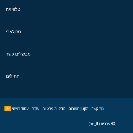
טלוויזיה
סלולארי
מבשלים כשר
חתולים
צור קשר
תקנון הפורום
מדיניות פרטיות
עזרה
עמוד ראשי
עברית (he_IL)