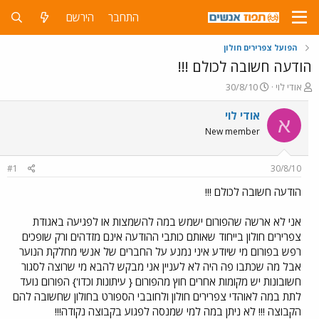
התחבר
הירשם
הפועל צפרירים חולון
הודעה חשובה לכולם !!!
פ
פ
אודי לוי
30/8/10
ו
ו
ת
ר
אודי לוי
א
ח
ס
New member
ה
ם
נ
ב
ו
ת
#1
30/8/10
ש
א
א
ר
הודעה חשובה לכולם !!!
י
ך
אני לא ארשה שהפורום ישמש במה להשמצות או לפגיעה באגודת
צפרירים חולון בייחוד שאותם כותבי ההודעה אינם מזדהים ורק שופכים
רפש בפורום מי שיודע איני נמנע על החברים של אנשי מחלקת הנוער
אבל מה שכתבו פה היה לא לעניין אני מבקש להבא מי שרוצה לסגור
חשובונות יש מקומות אחרים חוץ מהפורום { עיתונות וכדו'} הפורום נועד
לתת במה לאוהדי צפרירים חולון ולחובבי הספורט בחולון שחשובה להם
הקבוצה !!! לא ניתן במה למי שמנסה לפגוע בקבוצה נקודה!!!