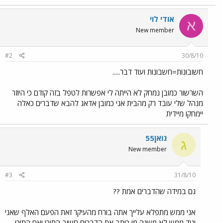
אודי לוי
א
New member
#2
30/8/10
חשובונות=חשבונות ועוד דבר.....
השרשור כמובן נמחק לא הייתה לי אפשרות לטפל בזה קודם כי היוזר
מנהל שלי עובד רק מהבית אני כמובן אדאג להבא שדברים כאלה
יימחקו מיידית
גואן55
ג
New member
#3
31/8/10
גם במידה שהדברים אמת ??
אני ממש מתפלא עלייך אתה בורח מהעיקר זאת הפעם האלף שאני
יגיד ממש לא משנה מי כותב את הדברים חשוב התוכן ואם התוכן