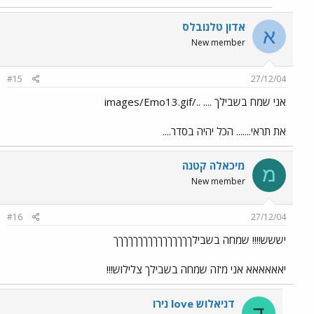
אדון טלנובלס
א
New member
#15
27/12/04
אני שמח בשבילך .... ../images/Emo13.gif
את תראי....... הכל יהיה בסדר....
מיכאלה קטנה
מ
New member
#16
27/12/04
יששש!!!! שמחה בשבילךךךךךךךךךךךךךךךך
יאאאאאא אני מ'זה שמחה בשבילך צלילוש!!!
דניאלוש love נירו
ד