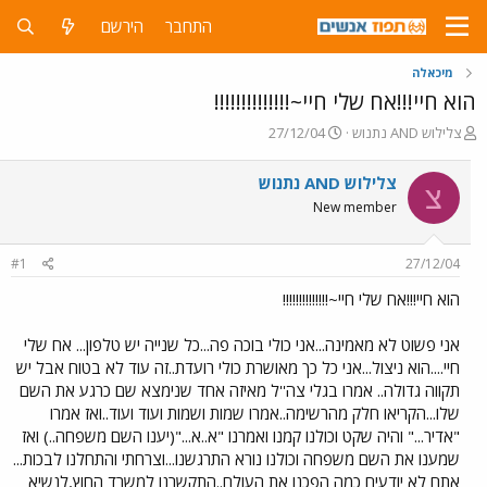
התחבר
הירשם
מיכאלה
הוא חיי!!!אח שלי חיי~!!!!!!!!!!!!!!
פ
פ
צלילוש AND נתנוש
27/12/04
ו
ו
ת
ר
צלילוש AND נתנוש
צ
ח
ס
New member
ה
ם
נ
ב
ו
ת
#1
27/12/04
ש
א
א
ר
הוא חיי!!!אח שלי חיי~!!!!!!!!!!!!!!
י
ך
אני פשוט לא מאמינה...אני כולי בוכה פה...כל שנייה יש טלפון... אח שלי
חיי....הוא ניצול...אני כל כך מאושרת כולי רועדת..זה עוד לא בטוח אבל יש
תקווה גדולה.. אמרו בגלי צה''ל מאיזה אחד שנימצא שם כרגע את השם
שלו...הקריאו חלק מהרשימה..אמרו שמות ושמות ועוד ועוד..ואז אמרו
"אדיר..." והיה שקט וכולנו קמנו ואמרנו "א..א..."(יענו השם משפחה..) ואז
שמענו את השם משפחה וכולנו נורא התרגשנו...וצרחתי והתחלנו לבכות...
אתם לא יודעים כמה הפכנו את העולם..התקשרנו למשרד החוץ,לנשיא