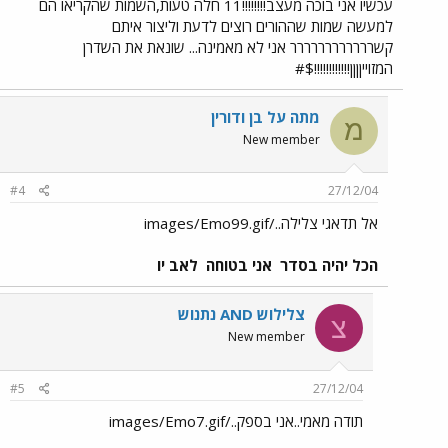
עכשיו אני בוכה מעצב!!!!!!!!11 חלה טעות,השמות שהקריאו הם
למעשה שמות שההורים רוצים לדעת וליצור איתם
קשרררררררררררר אני לא מאמינה... שונאת את השדרן
המזוייןןןן!!!!!!!!!!!!$#
מתה על בן ודורין
מ
New member
#4
27/12/04
אל תדאגי צלילה../images/Emo99.gif
הכל יהיה בסדר
אני בטוחה
לאב יו
צלילוש AND נתנוש
צ
New member
#5
27/12/04
תודה מאמי..אני בספק../images/Emo7.gif