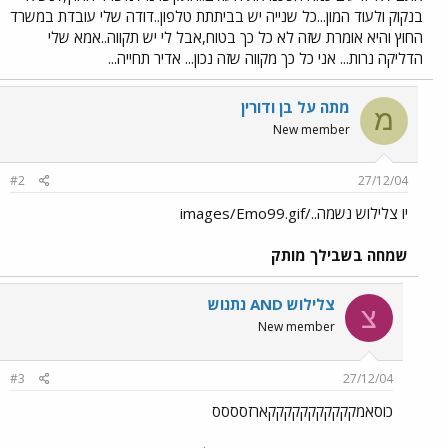
בנקוק ולעוד המון...כל שנייה יש בביתתת טלפון..דודה שלי עובדת במשרד
החוץ והיא אומרת שזה לא כל כך בטוח,אבל לי יש תקווה..אמא שלי
הדליקה נרות... אני כל כך מקווה שזה נכון... אדיר תחייה...
מתה על בן ודורין
מ
New member
#2
27/12/04
יו צלילוש נשמה../images/Emo99.gif
שמחה בשבילך מותק
צלילוש AND נתנוש
צ
New member
#3
27/12/04
כוסאמקקקקקקקקקקקארזסססס