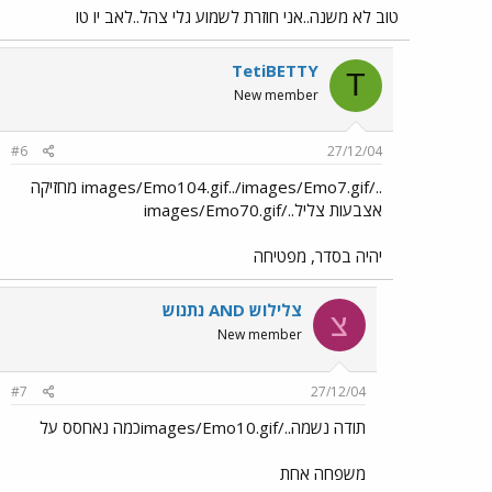
טוב לא משנה..אני חוזרת לשמוע גלי צהל..לאב יו טו
TetiBETTY
T
New member
#6
27/12/04
../images/Emo104.gif../images/Emo7.gif מחזיקה
אצבעות צליל../images/Emo70.gif
יהיה בסדר, מפטיחה
צלילוש AND נתנוש
צ
New member
#7
27/12/04
תודה נשמה../images/Emo10.gifכמה נאחסס על
משפחה אחת