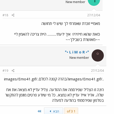
New member
#18
27/12/04
מאמייי זוכרת שאמרתי לך שיש לי תחושה
כזאת שהוא חי?!??!
איך ידעתי............ היית צריכה להאמין ליי
~~מאושרת בשבילך~~
°• L i M o R •°
°
New member
#19
27/12/04
../images/Emo41.gifהבהרה קטנה לכולם../images/Emo41.gif
הינה זו הצליל שפירסמה את ההודעה. צליל עדיין לא מצאה את אח
שלה.. אדיר אייד עדיין לא נמצא.. כל מי שיודע פרטים מוזמן להתקשר
בטלפון שפירסמתי בהודעה למעלה
Last
1 of 3
הבא