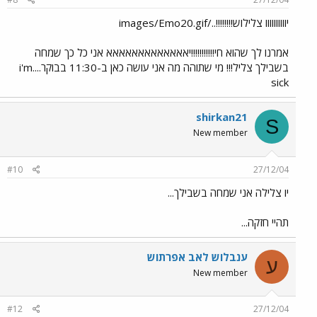
יוווווווווו צלילוש!!!!!!!!../images/Emo20.gif
אמרנו לך שהוא חי!!!!!!!!!!!יאאאאאאאאאאאאא אני כל כך שמחה
בשבילך צליל!!! מי שתוהה מה אני עושה כאן ב-11:30 בבוקר....i'm
sick
shirkan21
S
New member
#10
27/12/04
יו צלילה אני שמחה בשבילך...
תהיי חזקה...
ענבלוש לאב אפרתוש
ע
New member
#12
27/12/04