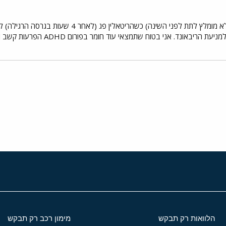
חוסר תאבון ערנות מוגברת (לכן לא מומלץ לתת לפנ
יבאונד. אני בטוח שתמצאי עוד חומר בפורום ADHD הפרעות קשב וריכוז.
י
שור
הלוואות רק תבקש
מימון רכב רק תבקש