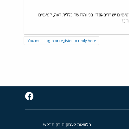
י השינה) כשהריטאלין פג (לאחר 4 שעות בגרסה הרגילה) לפעמים יש "ריבאונד" בכי והרגשה כללית רעה, לפעמים
You must log in or register to reply here.
הלוואות לעסקים רק תבקש