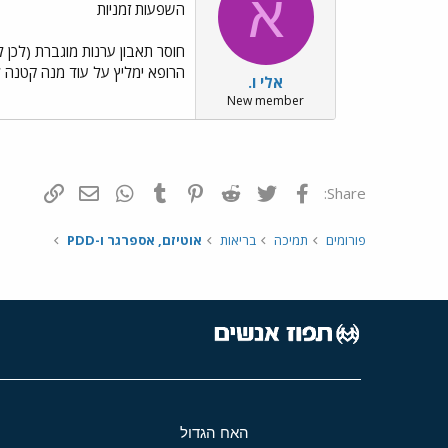
א
השפעות זמניות
הרופא ימליץ על עוד מנה קטנה למניעת הר
אלי ו.
New member
פייסבוק
Twitter
Reddit
Pinterest
Tumblr
WhatsApp
דואר אלקטרונ
הוסף קי
Share:
פורומים
תמיכה
בריאות
אוטיזם, אספרגר ו-PDD
האח הגדול