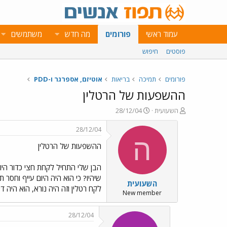
עמוד ראשי
פורומים
מה חדש
משתמשים
פוסטים
חיפוש
פורומים
תמיכה
בריאות
אוטיזם, אספרגר ו-PDD
ההשפעות של הרטלין
פ
פ
השעועית
28/12/04
ו
ו
ת
ר
28/12/04
ח
ס
ה
ההשפעות של הרטלין
ה
ם
נ
ב
ו
ת
הבן שלי התחיל לקחת חצי כדור הי
ש
א
שיהיו? כי הוא היה היום עייף וחסר 
השעועית
א
ר
לקח רטלין וזה היה נורא, הוא היה די
י
New member
ך
28/12/04