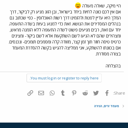
היי מיקה, שאלה מעולה
אם אין לכם כוונה לחיות ביחד בישראל, ובן הזוג מגיע רק לביקור, דרך
המלך היא עדיין לפנות ולהזמינו דרך רשות האוכלוסין - כפי שכתוב גם
בנהלים המסדירים את הנושא. זאת כדי למנוע בעיות בשדה התעופה.
יחד עם זאת, רבים מגיעים פשוט לשדה התעופה ללא הזמנה מראש,
ומצהירים שהם לא הגיעו לשם השתקעות אלא לשם ביקור- ומציגים
כרטיס טיסה חוזר תוך זמן קצר, מזוודה קלה ומסמכים תומכים- ונכנסים.
אם בכוונתו להשתקע, אני ממליצה להגיש בקשה להסדרת המעמד
בצורה מסודרת.
בהצלחה
You must log in or register to reply here.
פייסבוק
Twitter
Reddit
Pinterest
Tumblr
WhatsApp
דואר אלקטרוני
הוסף קישור
Share:
מעמד זרים, הגירה