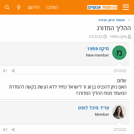
התחבר
הירשם
מעמד זרים, הגירה
ההליך המדורג
פ
פ
מיקה 1959
27/2/22
ו
ו
ת
ר
מיקה 1959
מ
ח
ס
New member
ה
ם
נ
ב
ו
ת
#1
27/2/22
ש
א
א
ר
שלום
י
האם ניתן להכניס בן זוג זר לישראל כתייר ללא הגשת בקשה להסדרת
ך
המעמד מכוח ההליך המדורג?
עו"ד מיכל לופט
Member
#2
27/2/22