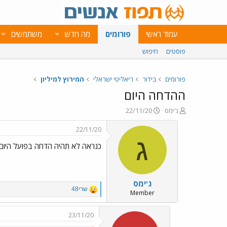
עמוד ראשי
פורומים
מה חדש
משתמשים
פוסטים
חיפוש
פורומים
בידור
ריאליטי ישראלי
המירוץ למיליון
ההדחה היום
פ
פ
ג'ימס
22/11/20
ו
ו
ת
ר
22/11/20
ח
ס
ג
כנראה לא תהיה הדחה בפועל היום 
ה
ם
נ
ב
ו
ת
ש
א
ג'ימס
א
ר
R
שרי48
י
Member
e
ך
a
c
23/11/20
t