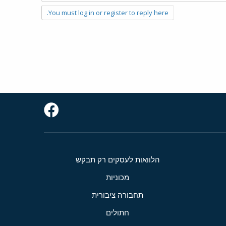
You must log in or register to reply here.
הלוואות לעסקים רק תבקש
מכוניות
תחבורה ציבורית
חתולים