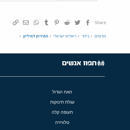
פייסבוק
Twitter
Reddit
Pinterest
Tumblr
WhatsApp
דואר אלקטרונ
הוסף קי
Share:
פורומים
בידור
ריאליטי ישראלי
המירוץ למיליון
האח הגדול
עגלת תינוקות
תעופה קלה
טלוויזיה