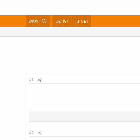
התחבר
הירשם
חיפוש
#1
#2