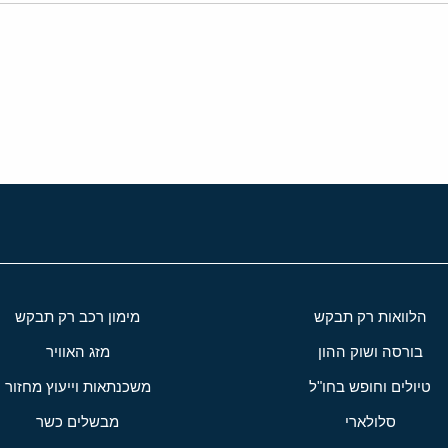
י
שור
הלוואות רק תבקש
מימון רכב רק תבקש
בורסה ושוק ההון
מזג האוויר
טיולים וחופש בחו"ל
משכנתאות וייעוץ מחזור
סלולארי
מבשלים כשר