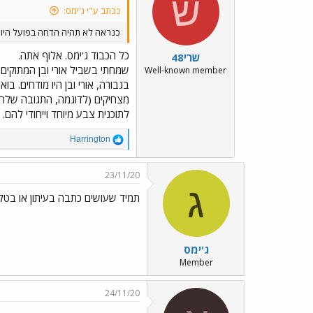
ש
i
נכתב ע"י ג'ימס:
o
n
כנראה לא תהיה הדחה בפועל היום
s
:
כל הכבוד ג'ימס. אלוף אתה.
שרי48
שמחתי בשביל אורי ובן המתוקים,
Well-known member
בגבורה, אורי ובן היו מודחים. 
מצחיקים (לדוגמה, התגובה שלהם 
לתוכנית צבע מיוחד וייחודי להם.
R
Harrington
e
a
c
23/11/20
t
ג
i
תמיד שעושים כתבה בעיתון או בטלו
o
n
s
:
ג'ימס
Member
24/11/20