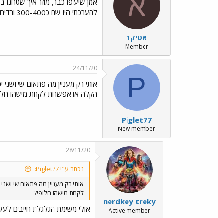
א
אמן שיעופו כבר, מוזר איך שטחנו 
להערכתי היו שם כ300-400 ורדים לפחות, נראה לי שהחבילה שקיבלו לא היתה "מבולגנת כלכך"...נמאס מהם.
אסיק1
Member
24/11/20
P
אותי רק מעניין מה פתאום שי ושני 
הקלה או אפשרות לקחת מישהו חלו
Piglet77
New member
28/11/20
נכתב ע"י Piglet77:
אותי רק מעניין מה פתאום שי ושני
לקחת מישהו חלופי?
nerdkey treky
אולי משימת הגלגלת חייבים לעש
Active member