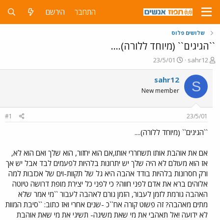
התחבר
הירשם
שלושים פלוס
``הגיגים`` (מיוחד ללורה)....
פ
פ
23/5/01
sahr12
ו
ו
ת
ר
sahr12
S
ח
ס
New member
ה
ם
נ
ב
ו
ת
#1
23/5/01
ש
א
א
ר
``הגיגים`` (מיוחד ללורה)....
י
ך
אם את אוהבת אותו תשחררי אותו,אם הוא יחזור, הוא שלך ואם הוא לא,
אז הוא מעולם לא היה שלך יש יתרונות בלהיות לפעמים לבד אבל יש אך
ורק חסרונות בלהיות בודד אהבה היא גל של תקוות-וים של אכזבות למה
אלוהים ברא את אדם לפני חווה? כי לפני כל יצירת מופת דרושה טיוטה
האהבה גורמת לזמן לעבור, הזמן גורם לאהבה לעבור ``מי אמר שלא
מתים מאהבה? זה פשוט קורה אח``כ -שנים אחרי ואז כתוב: ``סיבת המוות
לא ידועה !אל תאהבי את מי שאת משיגה- תשיגי את מי שאת אוהבת