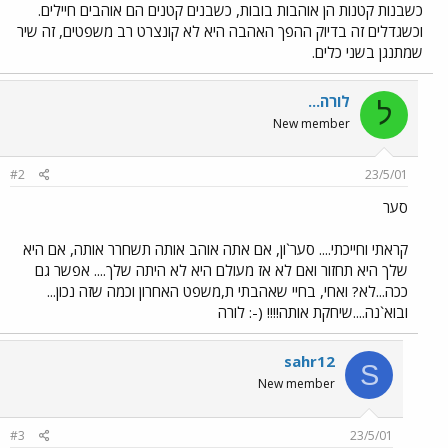
כשבנות קטנות הן אוהבות בובות, כשבנים קטנים הם אוהבים חיילים.
וכשגדלים זה בדיוק ההפך האהבה היא לא קונצרט רב משפטים, זה שיר
שמתנגן בשני כלים.
לורה...
ל
New member
#2
23/5/01
סער
קראתי וחייכתי.... סער`ון, אם אתה אוהב אותה תשחרר אותה, אם היא
שלך היא תחזור ואם לא אז מעולם היא לא היתה שלך.... אפשר גם
ככה...לא? ואחי, בחיי שאהבתי ת,משפט האחרון וכמה שזה נכון...
ובוא`נה....שיחקת אותה!!!! (-: לורה
sahr12
S
New member
#3
23/5/01