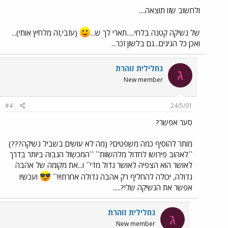
ולחשוב שזו תוצאה....
של נשיקה קטנה בלחי.....תארי לך ש...
(עזבי,זה מלחיץ אותי)...
ואכן כל הגיגים...גם בלשון זכר...
גחלילית זוהרת
ג
New member
#4
24/5/01
סער אפשר?
מותר להוסיף כמה משפטים? (מה לא עושים בשביל נשיקה???)
``לאהוב פירושו לחדול מלהשוות`` ``המכשול הגבוה ביותר בדרך
לאושר הוא הצפיה לאושר גדול מדי`` ו...את מקומה של אהבה
גדולה, יכולה להחליף רק אהבה גדולה אחרת!!!``
ועכשיו
אפשר את הנשיקה שלי?.....
גחלילית זוהרת
ג
New member