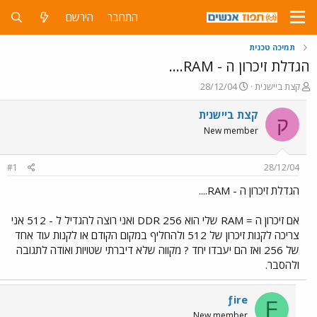
התחבר
הירשם
תמיכה טכנית
הגדלת זיכרון ה - RAM....
פ
פ
קצת ביישנית
28/12/04
ו
ו
ת
ר
קצת ביישנית
ק
ח
ס
New member
ה
ם
נ
ב
ו
ת
#1
28/12/04
ש
א
א
ר
הגדלת זיכרון ה - RAM....
י
ך
אם זיכרון ה = RAM שלי הוא 256 DDR ואני רוצה להגדיל ל - 512 אני
צריכה לקנות זיכרון של 512 ולהחליף במקום הקודם או לקנות עוד אחד
של 256 ואז הם יעבדו יחד ? מקווה שלא דיברתי שטויות ואודה לתגובה
ולהסבר.
ƒire
Ƒ
New member