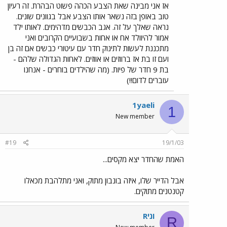
אז אני מבינה שאת הצבע הכהה פשוט הבהרת. זה רעיון
טוב באופן בזה נשאר אותו הצבע אבל בגוונים שונים.
נראה שאלך על זה. אגב הכבשים מדהימים. לאותו ילד
אמור להיוולד אח או אחות בשבועיים הקרובים ואני
מתכננת לעשות לתינוק חדר עם עיטורי כבשים אם זה בן
ועם זו בת אז ברווזים או אווזים. לאחות הגדולה שלהם -
בת 9 חדר של פיות. (מה שהילדים בוחרים - אנחנו
עוברים לדום!!)
1yaeli
1
New member
#19
19/1/03
האמת שהחדר יצא מקסים...
אבל הדייר שלו, איזה בונבון מתוק, ואני מתלהבת מכאלו
קטנטנים מתוקים.
Rוני
R