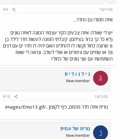
#9
18/1/03
איזה חמוד! גם החדר...
יש לי שאלה: איזה צבעים הקיר עצמו? הכוונה לאיזה גוונים
(לא כל כך ברור בצילום). קיבלתי הזמנה לעשות חדר לילד בן
6 שרוצה כחול וקשה לו להחליט האם יהיה לו חדר ים עם דגים
וכו´ או שמיים עם ציפורים או אולי לשלב. ונראה לי שאת
השתמשת עם שני גוונים של כחול?
ג י ל ג ו ל י ת
ג
New member
#10
18/1/03
נורית איזה חדר מהמם, כיף לקוצון ../images/Emo13.gif
נורית של עמית
נ
New member