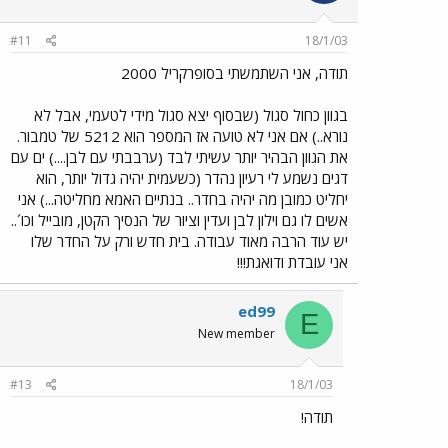
#11
18/1/03
תודה, אני השתמשתי בסופרקריל 2000
בגוון כחול סגול (שבסוף יצא סגול מידי לטעמי, אבל לא
נורא..) אם אני לא טועה אז המספר הוא 5212 של טמבור.
את הגוון הבהיר יותר עשיתי לבד (ערבבתי עם לבן....) ים עם
דגים נשמע לי רעיון נהדר (כשעמית יהיה גדול יותר, הוא
יחליט כמובן מה יהיה בחדר.. בנתיים האמא מחליטה...) אני
אשים לו גם וילון לבן ועדין וציור של הנסיך הקטן, מובייל וכו´..
יש עוד הרבה מאוד עבודה. בית חדש ורק על החדר שלו
אני עובדת ודואגת!!!
ed99
E
New member
#13
18/1/03
תודה!