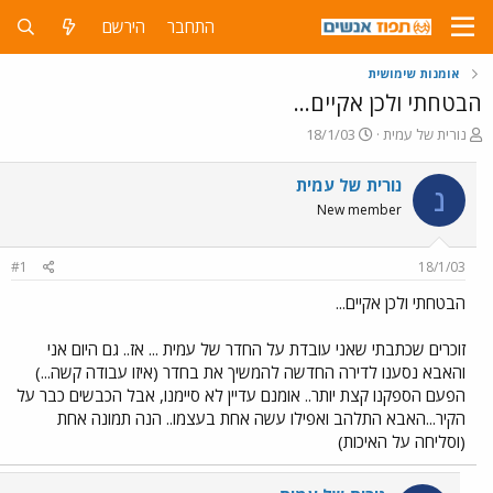
התחבר
הירשם
אומנות שימושית
הבטחתי ולכן אקיים...
פ
פ
נורית של עמית
18/1/03
ו
ו
ת
ר
נורית של עמית
נ
ח
ס
New member
ה
ם
נ
ב
ו
ת
#1
18/1/03
ש
א
א
ר
הבטחתי ולכן אקיים...
י
ך
זוכרים שכתבתי שאני עובדת על החדר של עמית ... אז.. גם היום אני
והאבא נסענו לדירה החדשה להמשיך את בחדר (איזו עבודה קשה...)
הפעם הספקנו קצת יותר.. אומנם עדיין לא סיימנו, אבל הכבשים כבר על
הקיר...האבא התלהב ואפילו עשה אחת בעצמו.. הנה תמונה אחת
(וסליחה על האיכות)