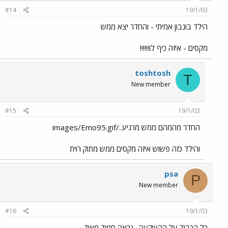
#14
19/1/03
הילד בונבון אמיתי - והחדר יצא ממש
מקסים - איזה כיף לו!!!!!!
toshtosh
T
New member
#15
19/1/03
החדר מהמהם ממש מרגיע../images/Emo95.gif
והילד כזה פשוש איזה מקסים ממש מתוק רוית
psa
P
New member
#16
19/1/03
כל הכבוד על ההשקעה . נראה חמוד מאוד