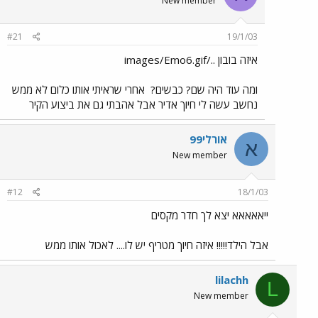
New member
#21
19/1/03
איזה בובון ../images/Emo6.gif
ומה עוד היה שם? כבשים?
אחרי שראיתי אותו כלום לא ממש
נחשב עשה לי חיוך אדיר אבל אהבתי גם את ביצוע הקיר
אורלי99
א
New member
#12
18/1/03
ייאאאאא יצא לך חדר מקסים
אבל הילד!!!!! איזה חיוך מטריף יש לו.... לאכול אותו ממש
lilachh
L
New member