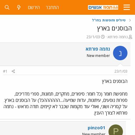
התחבר
הירשם
טיולים וחופשות בחו"ל
הבוסנים בארץ
פ
פ
נחמה פורתא
23/1/03
ו
ו
ת
ר
נחמה פורתא
נ
ח
ס
New member
ה
ם
נ
ב
ו
ת
#1
23/1/03
ש
א
א
ר
הבוסנים בארץ
י
ך
מחפשת חומר (כל חומר: סיפורים, מחקרים, תמונות, ספרי מדריכים,
ספרות נוסעים, עיתונות, עדות שמיעה....ההההההכל) על הבוסנים בארץ.
על קסריה ושוני, ואולי עוד מקומות שכבר לא קיימים. תודה מראש - נחמה
פורתא לצורך הענין.
pinzo01
P
New member