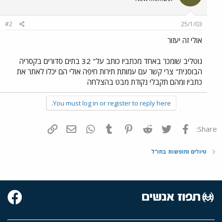
#2
25/1/03
אולי זה יעזור
גוטליב שומכר באחד מכתביו כותב על" 32 בתים סדורים בקסריה
הבוסנית" צרי קשר עם עמותת תירות חיפה אולי הם יכלו לאתר את
כתביו ומהם תקבלי נקודת מבט בהצלחה
You must log in or register to reply here.
פייסבוק
Twitter
Reddit
Pinterest
Tumblr
WhatsApp
דואר אלקטרוני
הוסף קישור
Share:
טיולים וחופשות בחו"ל