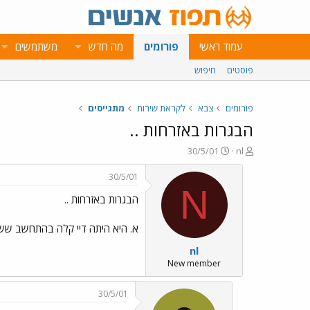
עמוד ראשי
פורומים
מה חדש
משתמשים
פוסטים
חיפוש
פורומים
צבא
לקראת שירות
מתגייסים
הבגרות באזרחות ..
פ
פ
30/5/01
nl
ו
ו
ת
ר
30/5/01
ח
ס
N
הבגרות באזרחות ..
ה
ם
נ
ב
ו
ת
א. היא היתה דיי קלה בהתחשב ששני 
ש
א
nl
א
ר
י
New member
ך
30/5/01