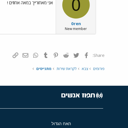
0
אני מאחורייך במאה אחוזים !
0ren
New member
פייסבוק
Twitter
Reddit
Pinterest
Tumblr
WhatsApp
דואר אלקטרונ
הוסף קי
Share:
פורומים
צבא
לקראת שירות
מתגייסים
האח הגדול