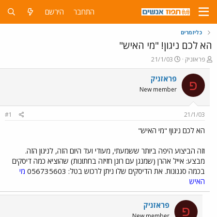
התחבר
הירשם
כליזמרים
הא לכם ניגון! "מי האיש"
פ
פ
פראזניק
21/1/03
ו
ו
ת
ר
פראזניק
פ
ח
ס
New member
ה
ם
נ
ב
ו
ת
#1
21/1/03
ש
א
א
ר
הא לכם ניגון! "מי האיש"
י
ך
וזה הביצוע היפה ביותר ששמעתי, מעודי ועד היום הזה, לניגון הזה.
מבצע: אייל אהרן (שמנגן עם רונן חזיזה בחתונות) שהוציא כמה דיסקים
בכמה סגנונות. את הדיסקים שלו ניתן לרכוש בטל: 056735603
מי
האיש
פראזניק
פ
New member