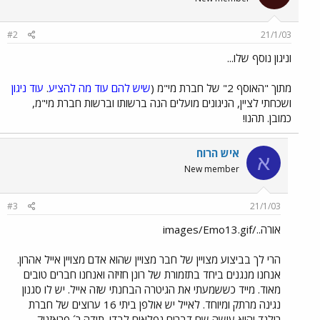
#2
21/1/03
וניגון נוסף שלו...
מתוך "האוסף 2" של חברת מי"מ (
שיש להם עוד מה להציע
.
עוד ניגון
ושכחתי לציין, הניגונים מועלים הנה ברשותו וברשות חברת מי"מ,
כמובן. תהנו!
איש הרוח
א
New member
#3
21/1/03
אורה../images/Emo13.gif
הרי לך בביצוע מצויין של חבר מצויין שהוא אדם מצויין אייל אהרון.
אנחנו מנגנים ביחד בתזמורת של רונן חזיזה ואנחנו חברים טובים
מאוד. מייד כששמעתי את הגיטרה הבחנתי שזה אייל. יש לו סגנון
נגינה מרתק ומיוחד. לאייל יש אולפן ביתי 16 ערוצים של חברת
רולנד והוא עושה שם דברים נפלאים לבדו. תודה ר´ פראזניק