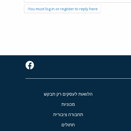
You must log in or register to reply here.
הלוואות לעסקים רק תבקש
מכוניות
תחבורה ציבורית
חתולים