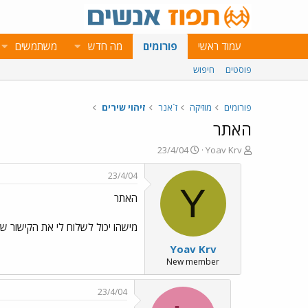
עמוד ראשי
פורומים
מה חדש
משתמשים
פוסטים
חיפוש
פורומים
מוזיקה
ז`אנר
זיהוי שירים
האתר
פ
פ
23/4/04
Yoav Krv
ו
ו
ת
ר
23/4/04
ח
ס
Y
האתר
ה
ם
נ
ב
ו
ת
מישהו יכול לשלוח לי את הקישור ש
ש
א
Yoav Krv
א
ר
י
New member
ך
23/4/04