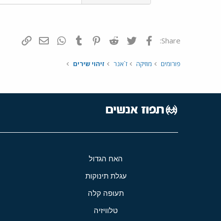
פייסבוק
Twitter
Reddit
Pinterest
Tumblr
WhatsApp
דואר אלקטרונ
הוסף קי
Share:
פורומים
מוזיקה
ז`אנר
זיהוי שירים
האח הגדול
עגלת תינוקות
תעופה קלה
טלוויזיה