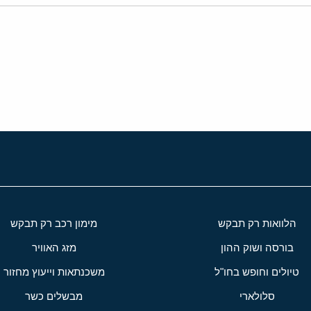
י
שור
הלוואות רק תבקש
מימון רכב רק תבקש
בורסה ושוק ההון
מזג האוויר
טיולים וחופש בחו"ל
משכנתאות וייעוץ מחזור
סלולארי
מבשלים כשר