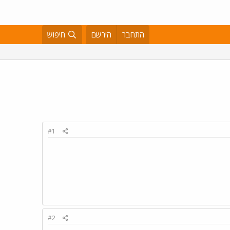
התחבר
הירשם
חיפוש
#1
#2