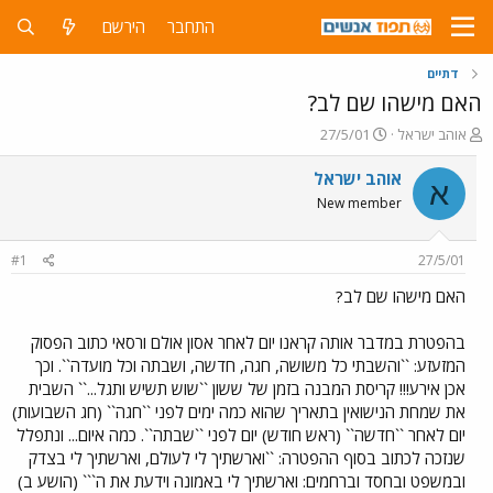
התחבר
הירשם
דתיים
האם מישהו שם לב?
פ
פ
אוהב ישראל
27/5/01
ו
ו
ת
ר
אוהב ישראל
א
ח
ס
New member
ה
ם
נ
ב
ו
ת
#1
27/5/01
ש
א
א
ר
האם מישהו שם לב?
י
ך
בהפטרת במדבר אותה קראנו יום לאחר אסון אולם ורסאי כתוב הפסוק
המזעזע: ``והשבתי כל משושה, חגה, חדשה, ושבתה וכל מועדה``. וכך
אכן אירע!!! קריסת המבנה בזמן של ששון ``שוש תשיש ותגל...`` השבית
את שמחת הנישואין בתאריך שהוא כמה ימים לפני ``חגה`` (חג השבועות)
יום לאחר ``חדשה`` (ראש חודש) יום לפני ``שבתה``. כמה איום... ונתפלל
שנזכה לכתוב בסוף ההפטרה: ``וארשתיך לי לעולם, וארשתיך לי בצדק
ובמשפט ובחסד וברחמים: וארשתיך לי באמונה וידעת את ה``` (הושע ב)