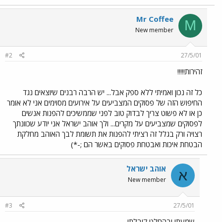
Mr Coffee
M
New member
#2
27/5/01
זהירות!!!!!
כל זה נכון ואמיתי ללא ספק אבל... יש הרבה רבנים שיוצאים נגד
החיפוש הזה של פסוקים המצביעים על אירועים מסוימים אני לא אומר
כן או לא פשוט צריך לבדוק טוב לפני שממשיכים להפנות אנשים
לפסוקים שמצביעים על מקרים... ולך אוהב ישראל אני יודע שכוונתך
רצויה ורק בגלל זה רציתי להפנות את תשומת לבך האוהב מחלקת
הבטחת איכות ואבטחת פסוקים באשר הם ;-*)
אוהב ישראל
א
New member
#3
27/5/01
שמעתי ובהחלט קיבלתי