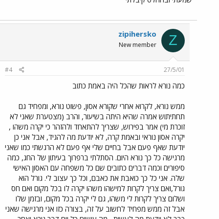
zipihersko
Z
New member
#4
27/5/01
כמה נורא לראות שהכל היה באמת כתוב
ממש נורא, לקרוא אחרי שקורא אסון, פשוט נורא, ומפחיד גם
תחתיתוש אמרה שהיא היתה בשיעור, והרב (מצטערת שאני לא
זוכרת מי) אמר בפירוש, שצריך להתאחד ולהזהר כי יקרה משהו ,
יקרה אסון נוראי ובאמת קרה, לא יודעת מה להגיד, אבל אני כן
יודעת שאף פעם אבל בחיים שלי אף פעם לא הרגשתי כמו שאני
מרגישה כל כך נורא היום. הסתלתי ברפרוך בעיתון של החג, כמה
סיפורים וכמה דברים כתובים שם כל משפחה עם האסון האישי
שלה. אני כל כך כואבת את כאבם, וכל כך עצוב לי. גורל הוא
גורל,ואם צריך לקרות למישהו משהו יקרה לו בכל מקום ואם חס
ושלום צריך לקרות לי משהו, גם לי יקרה בכל מקום, ובזמן שלו
אבל זה ממש מפחיד לחשוב על זה, בצורה כזו אני מרגישה שאני