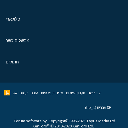
סלולארי
מבשלים כשר
חתולים
צור קשר
תקנון הפורום
מדיניות פרטיות
עזרה
עמוד ראשי
עברית (he_IL)
Forum software by
Copyright©1996-2021,Tapuz Media Ltd.
®
XenForo
© 2010-2020 XenForo Ltd.