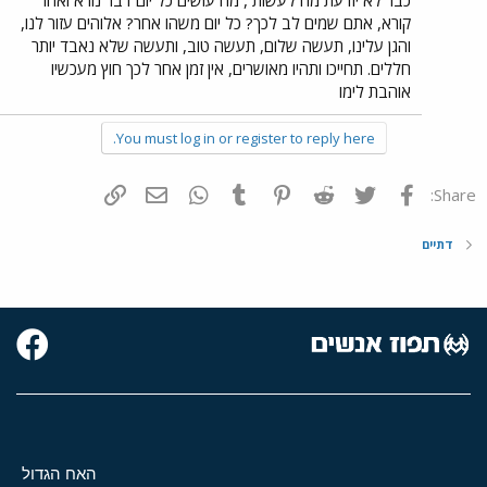
כבר לא יודעת מה לעשות , מה עושים כל יום דבר נורא ואחר
קורא, אתם שמים לב לכך? כל יום משהו אחר? אלוהים עזור לנו,
והגן עלינו, תעשה שלום, תעשה טוב, ותעשה שלא נאבד יותר
חללים. תחייכו ותהיו מאושרים, אין זמן אחר לכך חוץ מעכשיו
אוהבת לימו
You must log in or register to reply here.
פייסבוק
Twitter
Reddit
Pinterest
Tumblr
WhatsApp
דואר אלקטרוני
הוסף קישור
Share:
דתיים
האח הגדול